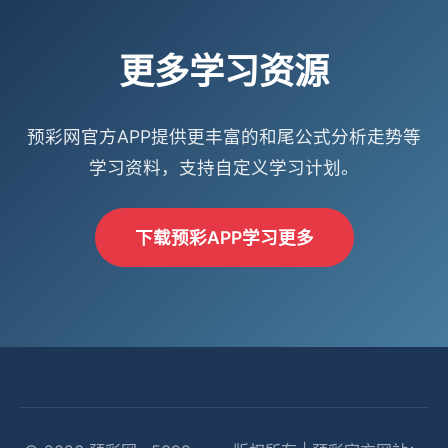
更多学习资源
预彩网官方APP提供更丰富的和尾公式分析走势等
学习资料，支持自定义学习计划。
下载预彩APP学习更多