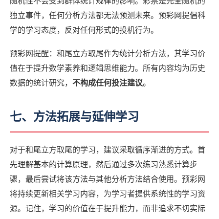
随机性不会受到群体统计规律的影响。彩票是完全随机的
独立事件，任何分析方法都无法预测未来。预彩网提倡科
学的学习态度，反对任何形式的投机行为。
预彩网提醒：和尾立方取尾作为统计分析方法，其学习价
值在于提升数学素养和逻辑思维能力。所有内容均为历史
数据的统计研究，
不构成任何投注建议
。
七、方法拓展与延伸学习
对于和尾立方取尾的学习，建议采取循序渐进的方式。首
先理解基本的计算原理，然后通过多次练习熟悉计算步
骤，最后尝试将该方法与其他分析方法结合使用。预彩网
将持续更新相关学习内容，为学习者提供系统性的学习资
源。记住，学习的价值在于提升能力，而非追求不切实际