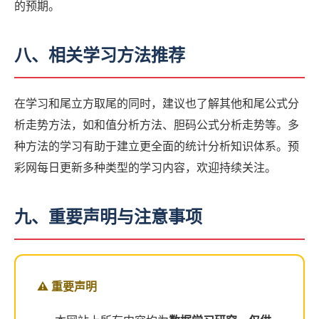
的预期。
八、相关学习方法推荐
在学习和尾立方取尾的同时，建议也了解其他和尾公式分
析走势方法，如和值分析方法、胆码公式分析走势等。多
种方法的学习有助于建立更全面的统计分析知识体系。预
彩网每日更新多种类型的学习内容，欢迎持续关注。
九、重要声明与注意事项
⚠️ 重要声明