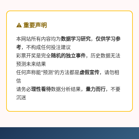
⚠️ 重要声明
本网站所有内容均为
数据学习研究
，
仅供学习参
考
，不构成任何投注建议
彩票开奖是完全
随机的独立事件
，历史数据无法
预测未来结果
任何声称能"预测"的方法都是
虚假宣传
，请勿相
信
请务必
理性看待
数据分析结果，
量力而行
，不要
沉迷