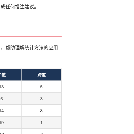
构成任何投注建议。
考，帮助理解统计方法的应用
和值
跨度
13
5
6
3
14
8
19
1