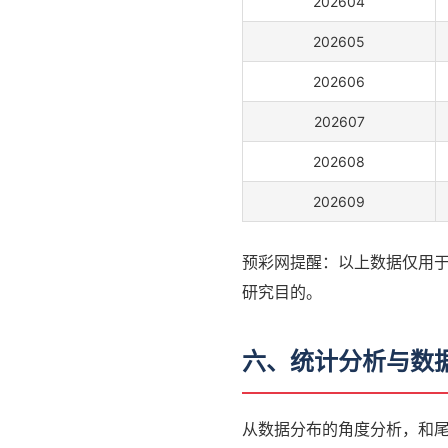
202604
202605
202606
202607
202608
202609
预彩网提醒：以上数据仅用
研究目的。
六、统计分析与数
从数据分布的角度分析，和