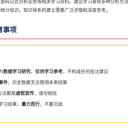
、胆码公式分析走势等相关学习资料。建议学习者将多种分析方
的统计知识。知识体系的建立需要广泛涉猎和深度思考。
意事项
为
数据学习研究
，
仅供学习参考
，不构成任何投注建议
事件
，历史数据无法预测未来结果
方法都是
虚假宣传
，请勿相信
学习结果，
量力而行
，不要沉迷