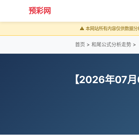
预彩网
⚠️ 本网站所有内容仅供数据
首页
>
和尾公式分析走势
>
【2026年0