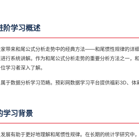
进阶学习概述
大家带来和尾公式分析走势中的经典方法——和尾惯性规律的详
面进行系统讲解。作为和尾公式分析走势的重要分析方法之一，
一位学习者深入了解。
，属于数据分析学习范畴。预彩网数据学习平台提供福彩3D、体
的学习背景
史发展有助于更好地理解和尾惯性规律。在长期的统计学研究中