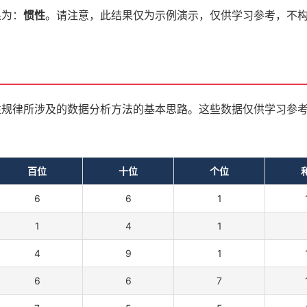
果为：
惯性
。请注意，此结果仅为示例演示，仅供学习参考，不
性规律所涉及的数据分析方法的基本思路。这些数据仅供学习参
百位
十位
个位
6
6
1
1
4
1
4
9
1
6
6
7