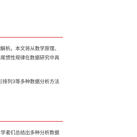
细解析。本文将从数学原理、
和尾惯性规律在数据研究中具
彩排列3等多种数据分析方法
，学者们总结出多种分析数据