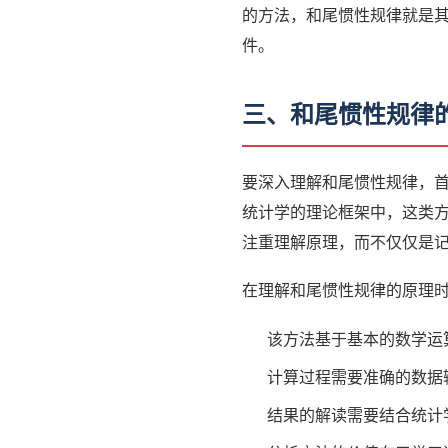
的方法，和尾惯性规律就是
件。
三、和尾惯性规律
要深入理解和尾惯性规律，
统计学的理论框架中，这类
注重理解原理，而不仅仅是
在理解和尾惯性规律的原理
该方法基于基本的数学运
计算过程需要准确的数据
结果的解读需要结合统计