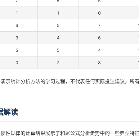
7
5
5
1
1
0
6
5
7
3
4
6
5
5
4
0
7
8
于演示统计分析方法的学习过程，不代表任何实际投注建议。所
据解读
尾惯性规律的计算结果展示了和尾公式分析走势中的一些典型特