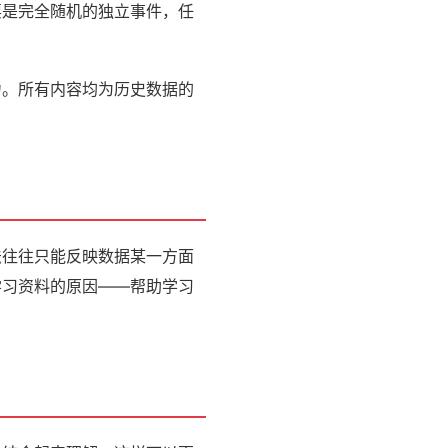
票是完全随机的独立事件，任
力。所有内容均为历史数据的
法往往只能反映数据某一方面
学习资料的原因——帮助学习