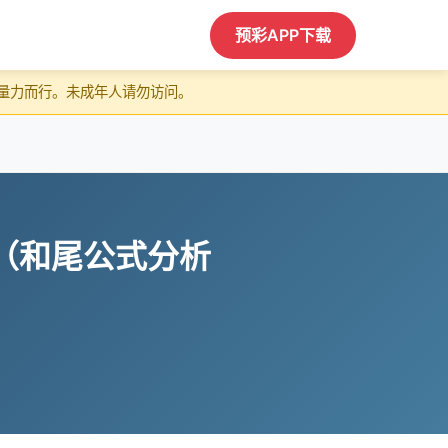
预彩APP下载
，量力而行。未成年人请勿访问。
究（和尾公式分析