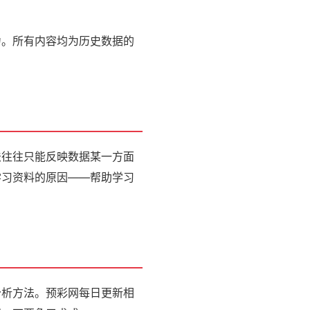
力。所有内容均为历史数据的
法往往只能反映数据某一方面
学习资料的原因——帮助学习
分析方法。预彩网每日更新相