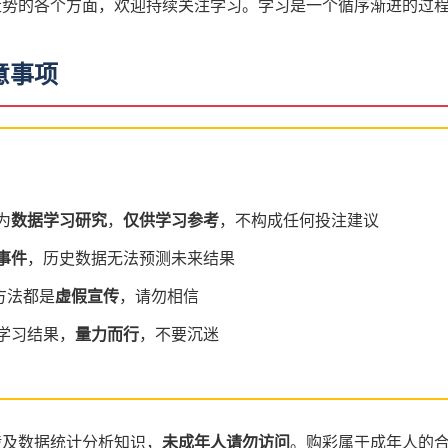
走势的各个方面，欢迎持续关注学习。学习是一个循序渐进的过
意事项
为
数据学习研究
，
仅供学习参考
，不构成任何投注建议
事件
，历史数据无法预测未来结果
方法都是
虚假宣传
，请勿相信
学习结果，
量力而行
，不要沉迷
涉及数据统计分析知识，
未成年人请勿访问
。购彩属于成年人的