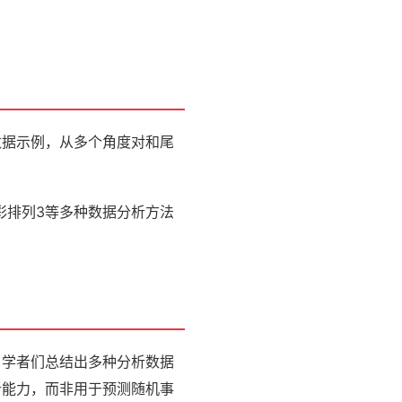
数据示例，从多个角度对和尾
彩排列3等多种数据分析方法
，学者们总结出多种分析数据
析能力，而非用于预测随机事