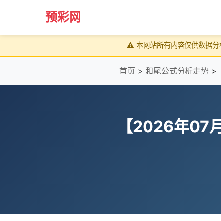
预彩网
⚠️ 本网站所有内容仅供数据
首页
>
和尾公式分析走势
>
【2026年0