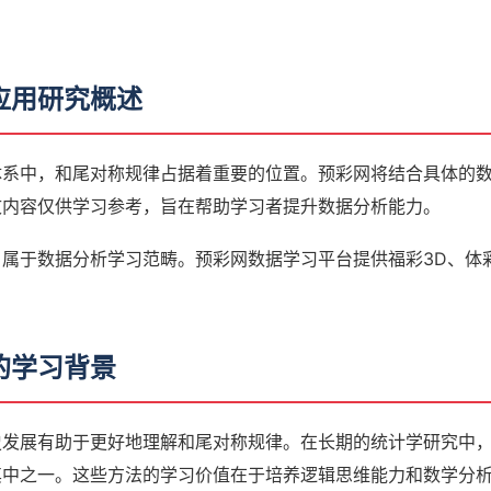
应用研究概述
体系中，和尾对称规律占据着重要的位置。预彩网将结合具体的
文内容仅供学习参考，旨在帮助学习者提升数据分析能力。
，属于数据分析学习范畴。预彩网数据学习平台提供福彩3D、体
的学习背景
史发展有助于更好地理解和尾对称规律。在长期的统计学研究中
其中之一。这些方法的学习价值在于培养逻辑思维能力和数学分