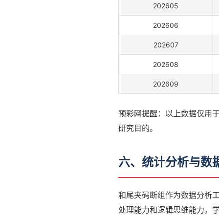
202605
202606
202607
202608
202609
预彩网提醒：以上数据仅用
研究目的。
六、统计分析与数
和尾夹码断组作为数据分析
处理能力和逻辑思维能力。