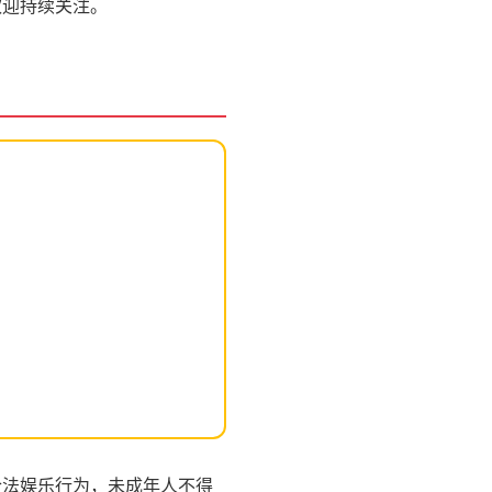
欢迎持续关注。
合法娱乐行为，未成年人不得