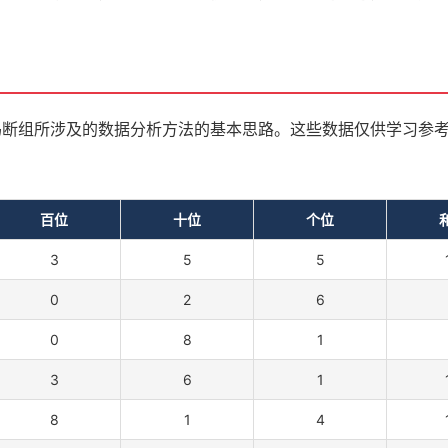
码断组所涉及的数据分析方法的基本思路。这些数据仅供学习参
百位
十位
个位
3
5
5
0
2
6
0
8
1
3
6
1
8
1
4