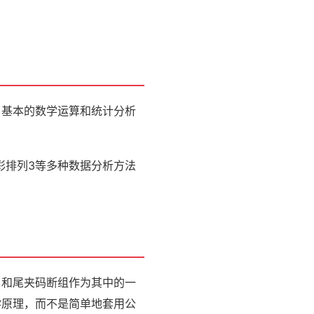
了基本的数学运算和统计分析
彩排列3等多种数据分析方法
。和尾夹码断组作为其中的一
学原理，而不是简单地套用公