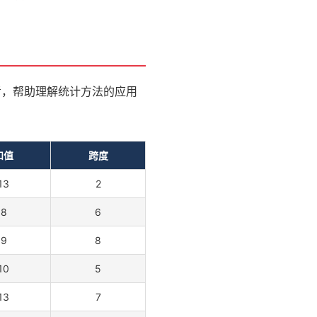
考，帮助理解统计方法的应用
和值
跨度
13
2
8
6
9
8
10
5
13
7