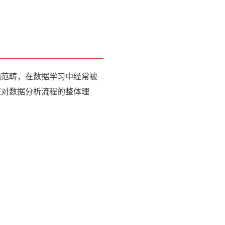
础范畴，在数据学习中经常被
深对数据分析流程的整体理