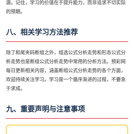
源。记住，学习的价值在于提升能力，而非追求不切实际
的预期。
八、相关学习方法推荐
除了和尾夹码断组之外，组选公式分析走势和形态公式分
析走势也是断组公式分析走势中常用的分析方法。预彩网
每日更新相关内容，涵盖断组公式分析走势的各个方面，
欢迎持续关注学习。学习是一个循序渐进的过程，不要急
于求成。
九、重要声明与注意事项