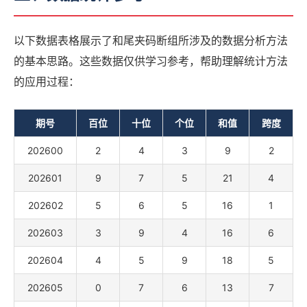
以下数据表格展示了和尾夹码断组所涉及的数据分析方法
的基本思路。这些数据仅供学习参考，帮助理解统计方法
的应用过程：
期号
百位
十位
个位
和值
跨度
202600
2
4
3
9
2
202601
9
7
5
21
4
202602
5
6
5
16
1
202603
3
9
4
16
6
202604
4
5
9
18
5
202605
0
7
6
13
7