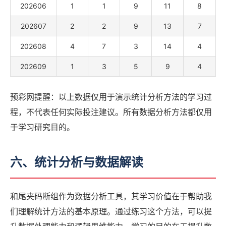
202606
1
1
9
11
8
202607
2
2
9
13
7
202608
4
7
3
14
4
202609
1
3
5
9
4
预彩网提醒：以上数据仅用于演示统计分析方法的学习过
程，不代表任何实际投注建议。所有数据分析方法都仅用
于学习研究目的。
六、统计分析与数据解读
和尾夹码断组作为数据分析工具，其学习价值在于帮助我
们理解统计方法的基本原理。通过练习这个方法，可以提