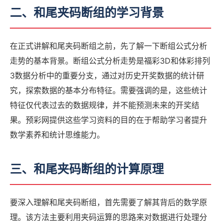
二、和尾夹码断组的学习背景
在正式讲解和尾夹码断组之前，先了解一下断组公式分析
走势的基本背景。断组公式分析走势是福彩3D和体彩排列
3数据分析中的重要分支，通过对历史开奖数据的统计研
究，探索数据的基本分布特征。需要强调的是，这些统计
特征仅代表过去的数据规律，并不能预测未来的开奖结
果。预彩网提供这些学习资料的目的在于帮助学习者提升
数学素养和统计思维能力。
三、和尾夹码断组的计算原理
要深入理解和尾夹码断组，首先需要了解其背后的数学原
理。该方法主要利用夹码运算的思路来对数据进行处理分