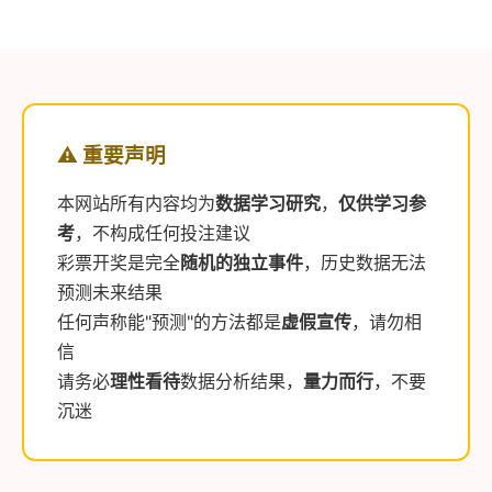
⚠️ 重要声明
本网站所有内容均为
数据学习研究
，
仅供学习参
考
，不构成任何投注建议
彩票开奖是完全
随机的独立事件
，历史数据无法
预测未来结果
任何声称能"预测"的方法都是
虚假宣传
，请勿相
信
请务必
理性看待
数据分析结果，
量力而行
，不要
沉迷