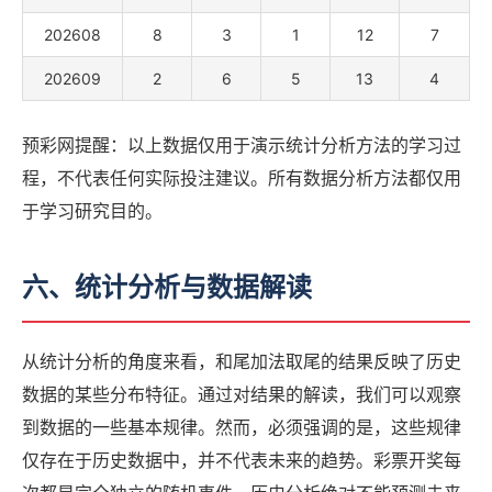
202608
8
3
1
12
7
202609
2
6
5
13
4
预彩网提醒：以上数据仅用于演示统计分析方法的学习过
程，不代表任何实际投注建议。所有数据分析方法都仅用
于学习研究目的。
六、统计分析与数据解读
从统计分析的角度来看，和尾加法取尾的结果反映了历史
数据的某些分布特征。通过对结果的解读，我们可以观察
到数据的一些基本规律。然而，必须强调的是，这些规律
仅存在于历史数据中，并不代表未来的趋势。彩票开奖每