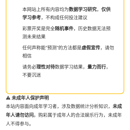
本网站上所有内容均为
数据学习研究
，
仅供
学习参考
，不构成任何投注建议
彩票开奖是完全
随机事件
，历史数据无法预
测未来结果
任何声称能"预测"的方法都是
虚假宣传
，请勿
相信
请务必
理性对待
数据学习结果，
量力而行
，
不要沉迷
⚠️ 未成年人保护声明
本站内容面向成年学习者，涉及数据统计分析知识，
未成
年人请勿访问
。购彩属于成年人的合法娱乐行为，未成年
人不得参与。