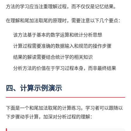
方法的学习应当注重理解过程，而不仅仅是记忆结果。
在理解和尾加法取尾的原理时，需要注意以下几个要点：
该方法基于基本的数学运算和统计分析思想
计算过程需要准确的数据输入和规范的操作步骤
结果的解读需要结合统计学的相关知识
分析方法的价值在于学习过程本身，而非最终结果
四、计算示例演示
下面是一个和尾加法取尾的计算练习。学习者可以跟随以
下步骤动手计算，加深对分析过程的理解：