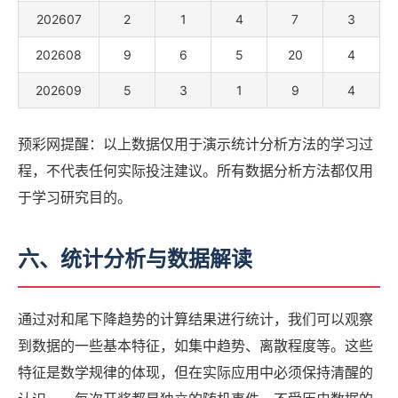
202607
2
1
4
7
3
202608
9
6
5
20
4
202609
5
3
1
9
4
预彩网提醒：以上数据仅用于演示统计分析方法的学习过
程，不代表任何实际投注建议。所有数据分析方法都仅用
于学习研究目的。
六、统计分析与数据解读
通过对和尾下降趋势的计算结果进行统计，我们可以观察
到数据的一些基本特征，如集中趋势、离散程度等。这些
特征是数学规律的体现，但在实际应用中必须保持清醒的