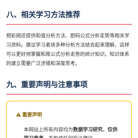
八、相关学习方法推荐
预彩网还提供和值分析方法、胆码公式分析走势等相关学
习资料。建议学习者将多种分析方法结合起来理解，这样
可以更好地掌握和尾公式分析走势的统计知识。知识体系
的建立需要广泛涉猎和深度思考。
九、重要声明与注意事项
⚠️ 重要声明
本网站上所有内容均为
数据学习研究
，
仅供