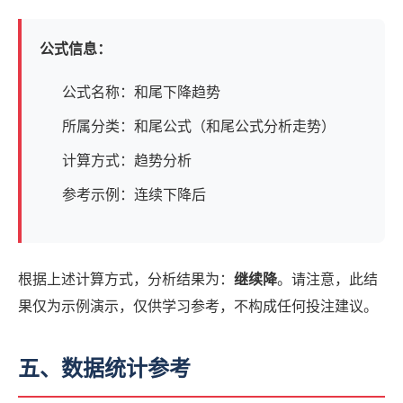
公式信息：
公式名称：和尾下降趋势
所属分类：和尾公式（和尾公式分析走势）
计算方式：趋势分析
参考示例：连续下降后
根据上述计算方式，分析结果为：
继续降
。请注意，此结
果仅为示例演示，仅供学习参考，不构成任何投注建议。
五、数据统计参考