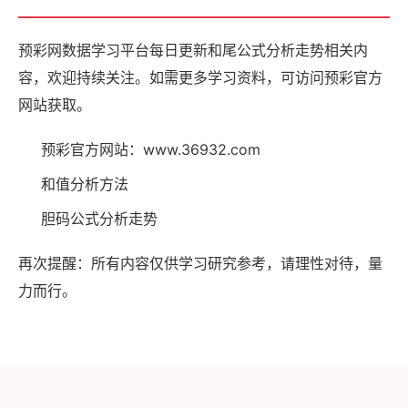
预彩网数据学习平台每日更新和尾公式分析走势相关内
容，欢迎持续关注。如需更多学习资料，可访问预彩官方
网站获取。
预彩官方网站：www.36932.com
和值分析方法
胆码公式分析走势
再次提醒：所有内容仅供学习研究参考，请理性对待，量
力而行。