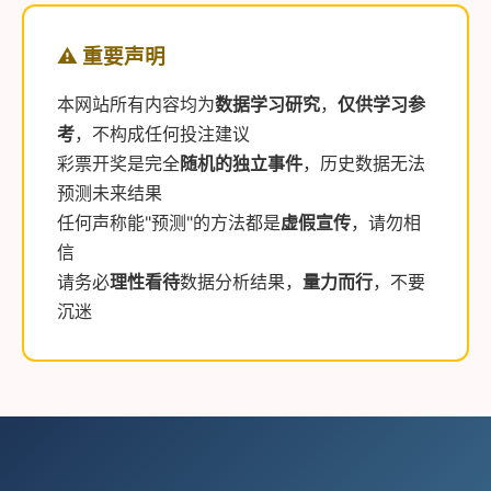
⚠️ 重要声明
本网站所有内容均为
数据学习研究
，
仅供学习参
考
，不构成任何投注建议
彩票开奖是完全
随机的独立事件
，历史数据无法
预测未来结果
任何声称能"预测"的方法都是
虚假宣传
，请勿相
信
请务必
理性看待
数据分析结果，
量力而行
，不要
沉迷