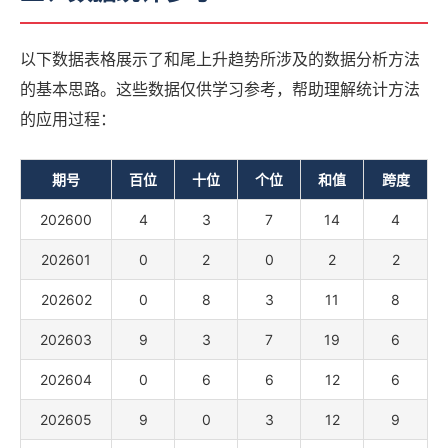
以下数据表格展示了和尾上升趋势所涉及的数据分析方法
的基本思路。这些数据仅供学习参考，帮助理解统计方法
的应用过程：
期号
百位
十位
个位
和值
跨度
202600
4
3
7
14
4
202601
0
2
0
2
2
202602
0
8
3
11
8
202603
9
3
7
19
6
202604
0
6
6
12
6
202605
9
0
3
12
9