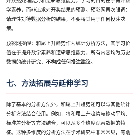
升数据处理能力和逻辑思维能力。学习的目的在于提升数
学素养，而非追求对开奖结果的预测。预彩网再次强调：
请理性对待数据分析的结果，不要将其用于任何投注决
策。
预彩网提醒：和尾上升趋势作为统计分析方法，其学习价
值在于提升数学素养和逻辑思维能力。所有内容均为历史
数据的统计研究，
不构成任何投注建议
。
七、方法拓展与延伸学习
除了基本的分析方法外，和尾上升趋势还可以与其他统计
分析方法结合使用。例如，将和尾上升趋势与移动平均、
标准差分析等方法结合，可以从多个维度观察数据的特
征。这种多维度的分析方法在学术研究中非常常见，有助