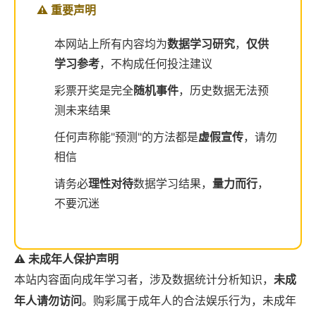
⚠️ 重要声明
本网站上所有内容均为
数据学习研究
，
仅供
学习参考
，不构成任何投注建议
彩票开奖是完全
随机事件
，历史数据无法预
测未来结果
任何声称能"预测"的方法都是
虚假宣传
，请勿
相信
请务必
理性对待
数据学习结果，
量力而行
，
不要沉迷
⚠️ 未成年人保护声明
本站内容面向成年学习者，涉及数据统计分析知识，
未成
年人请勿访问
。购彩属于成年人的合法娱乐行为，未成年