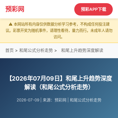
预彩网
预彩APP下载
⚠️ 本网站所有内容仅供数据分析学习参考，不构成任何投注建
议。彩票开奖为随机事件，请理性看待，量力而行。未成年人请勿
访问。
首页
>
和尾公式分析走势
>
和尾上升趋势深度解读
【2026年07月09日】和尾上升趋势深度
解读（和尾公式分析走势）
2026-07-09
|
来源：预彩网
|
和尾公式分析走势