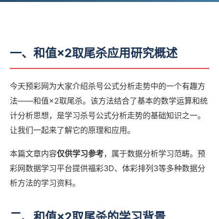
一、和值×2取尾杀应用研究概述
今天预彩网为大家介绍杀号公式分析走势中的一个有趣方
法——和值×2取尾杀。该方法结合了基本的数学运算和统
计分析思想，是学习杀号公式分析走势的基础知识之一。
让我们一起来了解它的原理和应用。
本篇文章内容
仅供学习参考
，属于数据分析学习范畴。预
彩网数据学习平台提供福彩3D、体彩排列3等多种数据分
析方法的学习资料。
二、和值×2取尾杀的学习背景