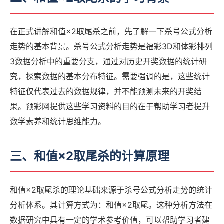
在正式讲解和值×2取尾杀之前，先了解一下杀号公式分析
走势的基本背景。杀号公式分析走势是福彩3D和体彩排列
3数据分析中的重要分支，通过对历史开奖数据的统计研
究，探索数据的基本分布特征。需要强调的是，这些统计
特征仅代表过去的数据规律，并不能预测未来的开奖结
果。预彩网提供这些学习资料的目的在于帮助学习者提升
数学素养和统计思维能力。
三、和值×2取尾杀的计算原理
和值×2取尾杀的理论基础来源于杀号公式分析走势的统计
分析体系。其计算方式为：和值×2取尾。这种分析方法在
数据研究中具有一定的学术参考价值，可以帮助学习者建