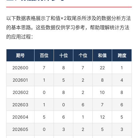
以下数据表格展示了和值×2取尾杀所涉及的数据分析方法
的基本思路。这些数据仅供学习参考，帮助理解统计方法
的应用过程：
期号
百位
十位
个位
和值
跨度
202600
7
8
7
22
1
202601
1
5
2
8
4
202602
0
8
2
10
8
202603
1
0
6
7
6
202604
5
6
1
12
5
202605
0
3
2
5
3