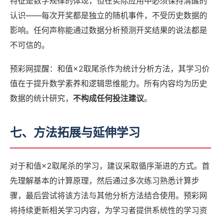
特征是数学规律的体现，但在实际应用中必须保持清醒的
认识——每次开奖都是独立的随机事件，不受历史数据的
影响。任何声称能通过数据分析预测开奖结果的说法都是
不可信的。
预彩网提醒：和值×2取尾杀作为统计分析方法，其学习价
值在于提升数学素养和逻辑思维能力。所有内容均为历史
数据的统计研究，
不构成任何投注建议
。
七、方法拓展与延伸学习
对于和值×2取尾杀的学习，建议采取循序渐进的方式。首
先理解基本的计算原理，然后通过多次练习熟悉计算步
骤，最后尝试将该方法与其他分析方法结合使用。预彩网
将持续更新相关学习内容，为学习者提供系统性的学习资