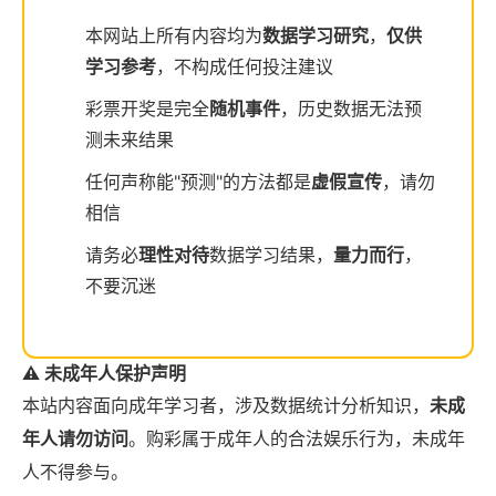
本网站上所有内容均为
数据学习研究
，
仅供
学习参考
，不构成任何投注建议
彩票开奖是完全
随机事件
，历史数据无法预
测未来结果
任何声称能"预测"的方法都是
虚假宣传
，请勿
相信
请务必
理性对待
数据学习结果，
量力而行
，
不要沉迷
⚠️ 未成年人保护声明
本站内容面向成年学习者，涉及数据统计分析知识，
未成
年人请勿访问
。购彩属于成年人的合法娱乐行为，未成年
人不得参与。