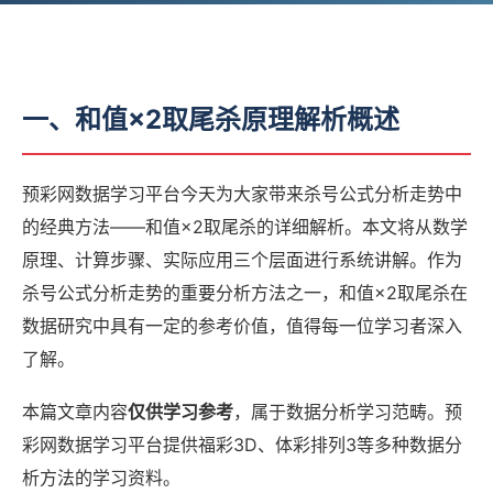
一、和值×2取尾杀原理解析概述
预彩网数据学习平台今天为大家带来杀号公式分析走势中
的经典方法——和值×2取尾杀的详细解析。本文将从数学
原理、计算步骤、实际应用三个层面进行系统讲解。作为
杀号公式分析走势的重要分析方法之一，和值×2取尾杀在
数据研究中具有一定的参考价值，值得每一位学习者深入
了解。
本篇文章内容
仅供学习参考
，属于数据分析学习范畴。预
彩网数据学习平台提供福彩3D、体彩排列3等多种数据分
析方法的学习资料。