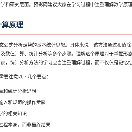
教学和研究层面。预彩网建议大家在学习过程中注重理解数学原
计算原理
形态公式分析走势的基本统计思想。具体来说，该方法通过和值除
涉及数值计算、统计分析等多个步骤。理解这个原理对于掌握形
大家，统计分析方法的学习应当注重理解过程，而不仅仅是记忆
，需要注意以下几个要点：
算和统计分析思想
输入和规范的操作步骤
学的相关知识
过程本身，而非最终结果