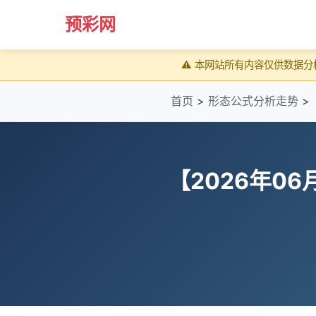
预彩网
⚠️ 本网站所有内容仅供数据
首页
>
形态公式分析走势
>
【2026年0