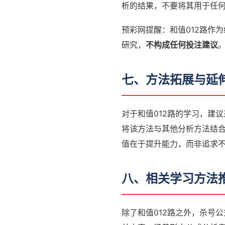
析的结果，不要将其用于任
预彩网提醒：和值012路作
研究，
不构成任何投注建议
七、方法拓展与延
对于和值012路的学习，建
将该方法与其他分析方法结
值在于提升能力，而非追求
八、相关学习方法
除了和值012路之外，杀号