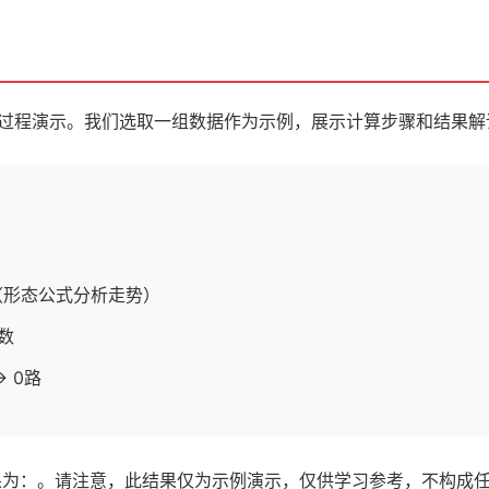
算过程演示。我们选取一组数据作为示例，展示计算步骤和结果解
（形态公式分析走势）
数
→ 0路
果为：
。请注意，此结果仅为示例演示，仅供学习参考，不构成