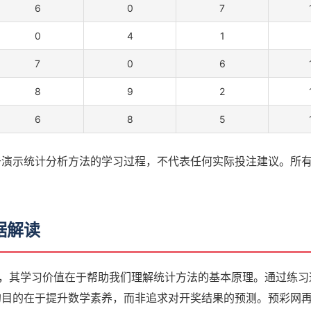
6
0
7
0
4
1
7
0
6
8
9
2
6
8
5
于演示统计分析方法的学习过程，不代表任何实际投注建议。所
据解读
具，其学习价值在于帮助我们理解统计方法的基本原理。通过练
的目的在于提升数学素养，而非追求对开奖结果的预测。预彩网