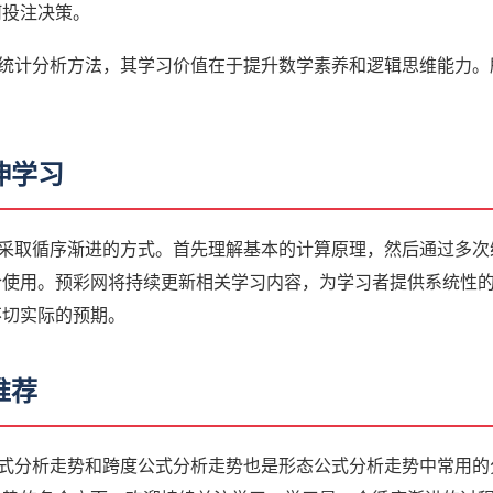
何投注决策。
为统计分析方法，其学习价值在于提升数学素养和逻辑思维能力
。
伸学习
议采取循序渐进的方式。首先理解基本的计算原理，然后通过多
合使用。预彩网将持续更新相关学习内容，为学习者提供系统性
不切实际的预期。
推荐
公式分析走势和跨度公式分析走势也是形态公式分析走势中常用