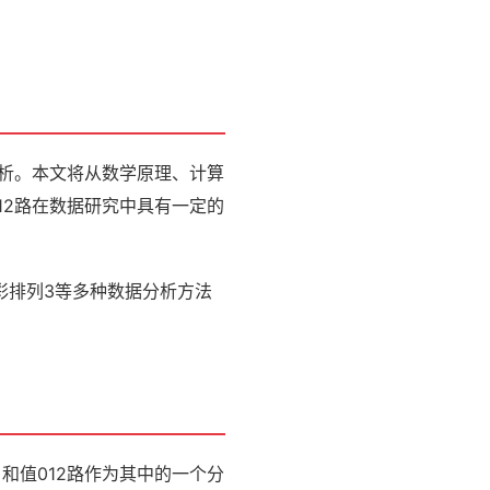
解析。本文将从数学原理、计算
12路在数据研究中具有一定的
彩排列3等多种数据分析方法
和值012路作为其中的一个分