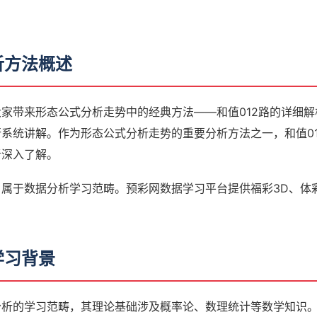
析方法概述
家带来形态公式分析走势中的经典方法——和值012路的详细
系统讲解。作为形态公式分析走势的重要分析方法之一，和值0
者深入了解。
，属于数据分析学习范畴。预彩网数据学习平台提供福彩3D、体
学习背景
析的学习范畴，其理论基础涉及概率论、数理统计等数学知识。