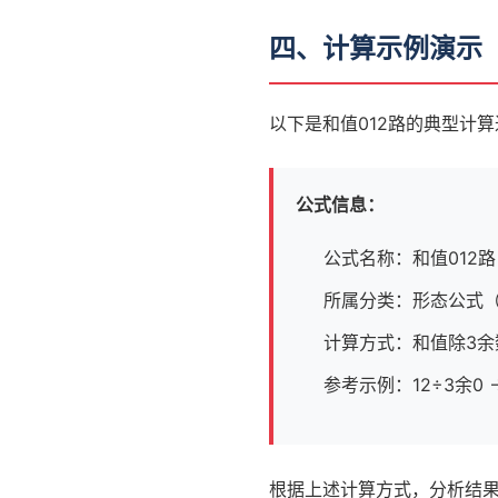
四、计算示例演示
以下是和值012路的典型计
公式信息：
公式名称：和值012路
所属分类：形态公式
计算方式：和值除3余
参考示例：12÷3余0 
根据上述计算方式，分析结