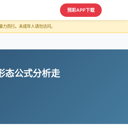
预彩APP下载
，量力而行。未成年人请勿访问。
（形态公式分析走