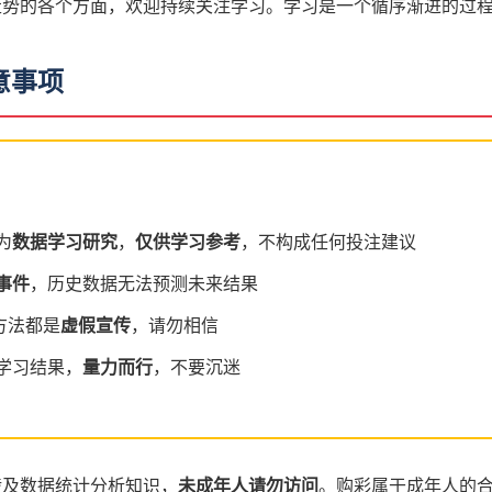
走势的各个方面，欢迎持续关注学习。学习是一个循序渐进的过
意事项
为
数据学习研究
，
仅供学习参考
，不构成任何投注建议
事件
，历史数据无法预测未来结果
方法都是
虚假宣传
，请勿相信
学习结果，
量力而行
，不要沉迷
涉及数据统计分析知识，
未成年人请勿访问
。购彩属于成年人的