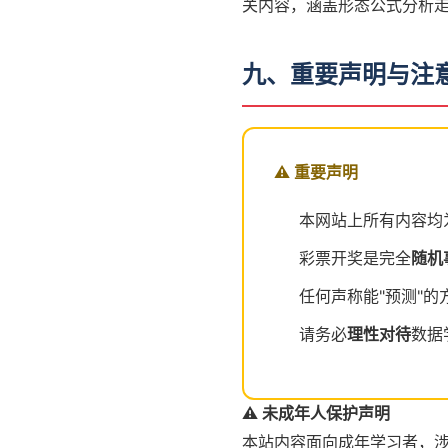
关内容，涵盖形态公式分析
九、重要声明与注
⚠️ 重要声明
本网站上所有内容均
彩票开奖是完全
随机
任何声称能"预测"的
请务必
理性对待
数据
⚠️ 未成年人保护声明
本站内容面向成年学习者，