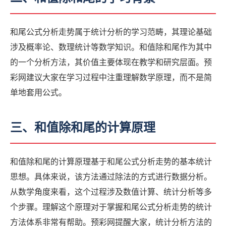
和尾公式分析走势属于统计分析的学习范畴，其理论基础
涉及概率论、数理统计等数学知识。和值除和尾作为其中
的一个分析方法，其价值主要体现在教学和研究层面。预
彩网建议大家在学习过程中注重理解数学原理，而不是简
单地套用公式。
三、和值除和尾的计算原理
和值除和尾的计算原理基于和尾公式分析走势的基本统计
思想。具体来说，该方法通过除法的方式进行数据分析。
从数学角度来看，这个过程涉及数值计算、统计分析等多
个步骤。理解这个原理对于掌握和尾公式分析走势的统计
方法体系非常有帮助。预彩网提醒大家，统计分析方法的