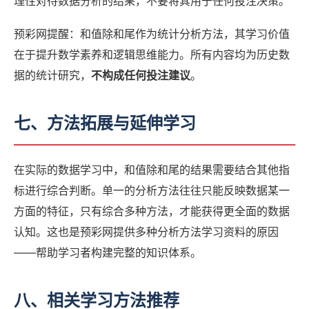
理性对待数据分析的结果，不要将其用于任何投注决策。
预彩网提醒：和值除和尾作为统计分析方法，其学习价值
在于提升数学素养和逻辑思维能力。所有内容均为历史数
据的统计研究，
不构成任何投注建议
。
七、方法拓展与延伸学习
在实际的数据学习中，和值除和尾的结果需要结合其他指
标进行综合判断。单一的分析方法往往只能反映数据某一
方面的特征，只有综合多种方法，才能获得更全面的数据
认知。这也是预彩网提供多种分析方法学习资料的原因
——帮助学习者构建完整的知识体系。
八、相关学习方法推荐