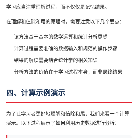
学习应当注重理解过程，而不仅仅是记忆结果。
在理解和值除和尾的原理时，需要注意以下几个要点：
该方法基于基本的数学运算和统计分析思想
计算过程需要准确的数据输入和规范的操作步骤
结果的解读需要结合统计学的相关知识
分析方法的价值在于学习过程本身，而非最终结果
四、计算示例演示
为了让学习者更好地理解和值除和尾，我们来看一个计算
演示。以下过程展示了如何利用历史数据进行分析：