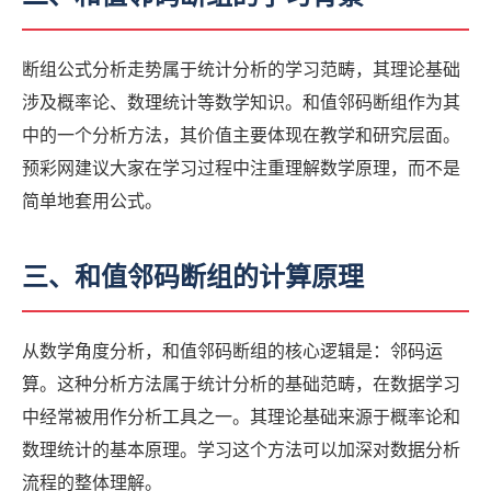
断组公式分析走势属于统计分析的学习范畴，其理论基础
涉及概率论、数理统计等数学知识。和值邻码断组作为其
中的一个分析方法，其价值主要体现在教学和研究层面。
预彩网建议大家在学习过程中注重理解数学原理，而不是
简单地套用公式。
三、和值邻码断组的计算原理
从数学角度分析，和值邻码断组的核心逻辑是：邻码运
算。这种分析方法属于统计分析的基础范畴，在数据学习
中经常被用作分析工具之一。其理论基础来源于概率论和
数理统计的基本原理。学习这个方法可以加深对数据分析
流程的整体理解。