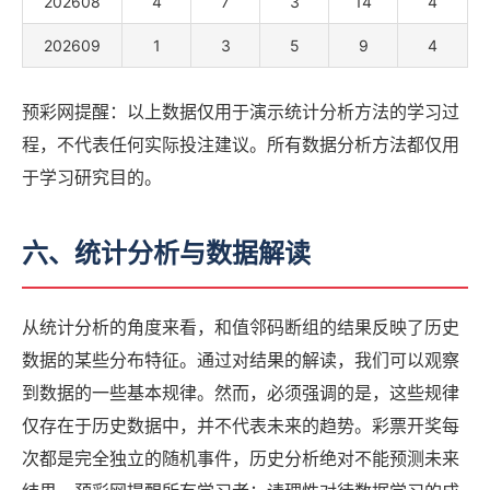
202608
4
7
3
14
4
202609
1
3
5
9
4
预彩网提醒：以上数据仅用于演示统计分析方法的学习过
程，不代表任何实际投注建议。所有数据分析方法都仅用
于学习研究目的。
六、统计分析与数据解读
从统计分析的角度来看，和值邻码断组的结果反映了历史
数据的某些分布特征。通过对结果的解读，我们可以观察
到数据的一些基本规律。然而，必须强调的是，这些规律
仅存在于历史数据中，并不代表未来的趋势。彩票开奖每
次都是完全独立的随机事件，历史分析绝对不能预测未来