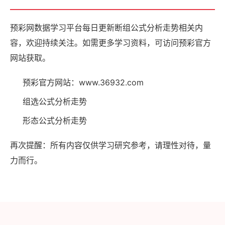
预彩网数据学习平台每日更新断组公式分析走势相关内
容，欢迎持续关注。如需更多学习资料，可访问预彩官方
网站获取。
预彩官方网站：www.36932.com
组选公式分析走势
形态公式分析走势
再次提醒：所有内容仅供学习研究参考，请理性对待，量
力而行。