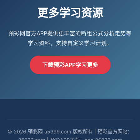
更多学习资源
预彩网官方APP提供更丰富的断组公式分析走势等
学习资料，支持自定义学习计划。
下载预彩APP学习更多
© 2026 预彩网 a5399.com 版权所有 | 预彩官方网站：