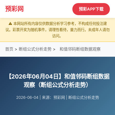
预彩网
预彩APP下载
⚠️ 本网站所有内容仅供数据分析学习参考，不构成任何投注建
议。彩票开奖为随机事件，请理性看待，量力而行。未成年人请勿
访问。
首页
>
断组公式分析走势
>
和值邻码断组数据观察
【2026年06月04日】和值邻码断组数据
观察（断组公式分析走势）
2026-06-04
|
来源：预彩网
|
断组公式分析走势