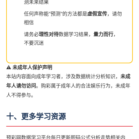
测未来结果
任何声称能"预测"的方法都是
虚假宣传
，请勿
相信
请务必
理性对待
数据学习结果，
量力而行
，
不要沉迷
⚠️ 未成年人保护声明
本站内容面向成年学习者，涉及数据统计分析知识，
未成
年人请勿访问
。购彩属于成年人的合法娱乐行为，未成年
人不得参与。
十、更多学习资源
预彩网数据学习平台每日更新胆码公式分析走势相关内