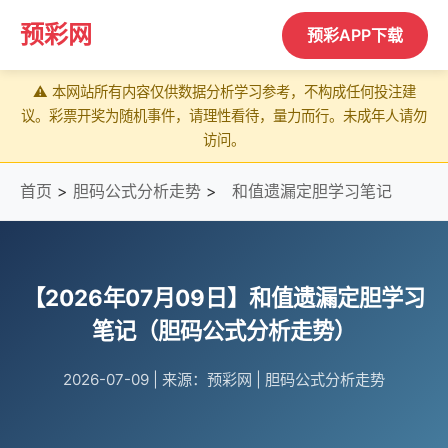
预彩网
预彩APP下载
⚠️ 本网站所有内容仅供数据分析学习参考，不构成任何投注建
议。彩票开奖为随机事件，请理性看待，量力而行。未成年人请勿
访问。
首页
>
胆码公式分析走势
>
和值遗漏定胆学习笔记
【2026年07月09日】和值遗漏定胆学习
笔记（胆码公式分析走势）
2026-07-09
|
来源：预彩网
|
胆码公式分析走势