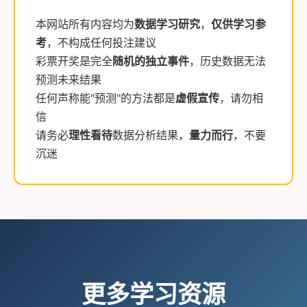
本网站所有内容均为
数据学习研究
，
仅供学习参
考
，不构成任何投注建议
彩票开奖是完全
随机的独立事件
，历史数据无法
预测未来结果
任何声称能"预测"的方法都是
虚假宣传
，请勿相
信
请务必
理性看待
数据分析结果，
量力而行
，不要
沉迷
更多学习资源