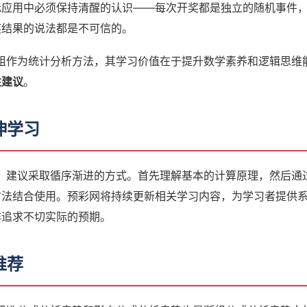
际应用中必须保持清醒的认识——每次开奖都是独立的随机事件
奖结果的说法都是不可信的。
断组作为统计分析方法，其学习价值在于提升数学素养和逻辑思维
注建议
。
伸学习
习，建议采取循序渐进的方式。首先理解基本的计算原理，然后通
方法结合使用。预彩网将持续更新相关学习内容，为学习者提供
非追求不切实际的预期。
推荐