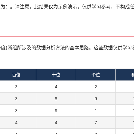
果为：
。请注意，此结果仅为示例演示，仅供学习参考，不构成
跨度)断组所涉及的数据分析方法的基本思路。这些数据仅供学习
百位
十位
个位
3
4
2
3
8
9
3
9
1
4
4
7