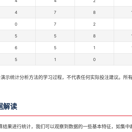
4
4
2
4
7
8
0
7
2
5
5
8
6
5
1
5
1
0
于演示统计分析方法的学习过程，不代表任何实际投注建议。所
据解读
计算结果进行统计，我们可以观察到数据的一些基本特征，如集中