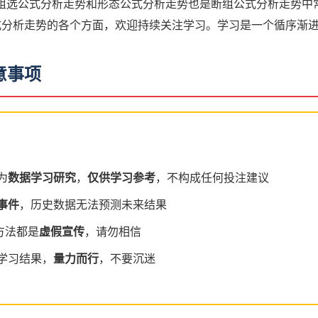
，组选公式分析走势和形态公式分析走势也是断组公式分析走势中
式分析走势的各个方面，欢迎持续关注学习。学习是一个循序渐
意事项
为
数据学习研究
，
仅供学习参考
，不构成任何投注建议
事件
，历史数据无法预测未来结果
方法都是
虚假宣传
，请勿相信
学习结果，
量力而行
，不要沉迷