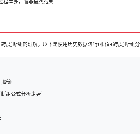
过程本身，而非最终结果
+跨度)断组的理解。以下是使用历史数据进行(和值+跨度)断组
)断组
（断组公式分析走势）
表