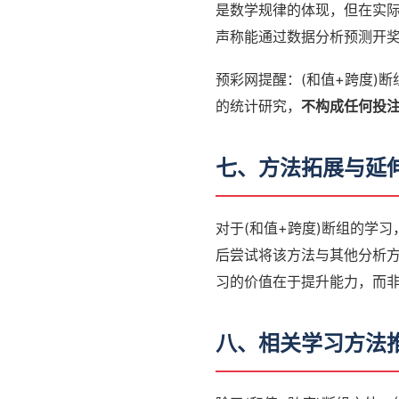
是数学规律的体现，但在实
声称能通过数据分析预测开
预彩网提醒：(和值+跨度)
的统计研究，
不构成任何投
七、方法拓展与延
对于(和值+跨度)断组的学
后尝试将该方法与其他分析
习的价值在于提升能力，而
八、相关学习方法