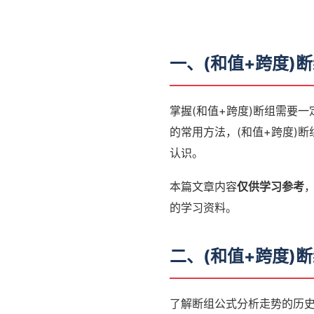
一、(和值+跨度)
掌握(和值+跨度)断组需要
的常用方法，(和值+跨度)
认识。
本篇文章内容
仅供学习参考
的学习资料。
二、(和值+跨度)
了解断组公式分析走势的历史