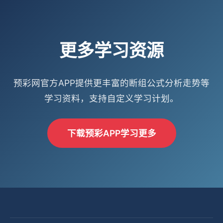
更多学习资源
预彩网官方APP提供更丰富的断组公式分析走势等
学习资料，支持自定义学习计划。
下载预彩APP学习更多