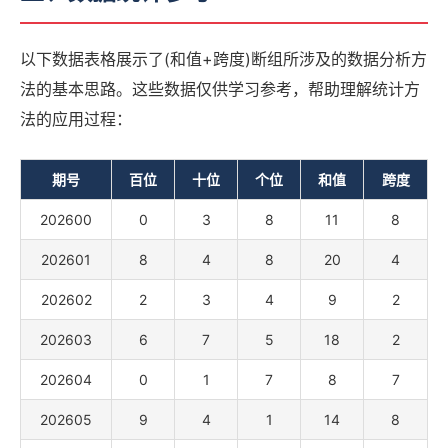
以下数据表格展示了(和值+跨度)断组所涉及的数据分析方
法的基本思路。这些数据仅供学习参考，帮助理解统计方
法的应用过程：
期号
百位
十位
个位
和值
跨度
202600
0
3
8
11
8
202601
8
4
8
20
4
202602
2
3
4
9
2
202603
6
7
5
18
2
202604
0
1
7
8
7
202605
9
4
1
14
8