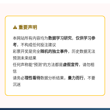
⚠️ 重要声明
本网站所有内容均为
数据学习研究
，
仅供学习参
考
，不构成任何投注建议
彩票开奖是完全
随机的独立事件
，历史数据无法
预测未来结果
任何声称能"预测"的方法都是
虚假宣传
，请勿相
信
请务必
理性看待
数据分析结果，
量力而行
，不要
沉迷