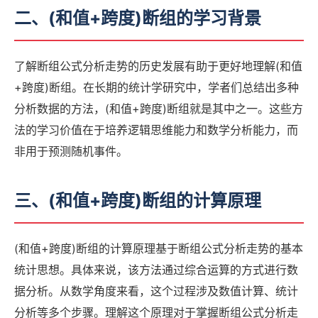
二、(和值+跨度)断组的学习背景
了解断组公式分析走势的历史发展有助于更好地理解(和值
+跨度)断组。在长期的统计学研究中，学者们总结出多种
分析数据的方法，(和值+跨度)断组就是其中之一。这些方
法的学习价值在于培养逻辑思维能力和数学分析能力，而
非用于预测随机事件。
三、(和值+跨度)断组的计算原理
(和值+跨度)断组的计算原理基于断组公式分析走势的基本
统计思想。具体来说，该方法通过综合运算的方式进行数
据分析。从数学角度来看，这个过程涉及数值计算、统计
分析等多个步骤。理解这个原理对于掌握断组公式分析走