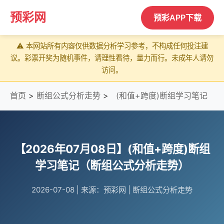
预彩网
预彩APP下载
⚠️ 本网站所有内容仅供数据分析学习参考，不构成任何投注建
议。彩票开奖为随机事件，请理性看待，量力而行。未成年人请勿
访问。
首页
>
断组公式分析走势
>
(和值+跨度)断组学习笔记
【2026年07月08日】(和值+跨度)断组
学习笔记（断组公式分析走势）
2026-07-08
|
来源：预彩网
|
断组公式分析走势