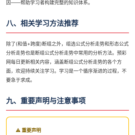
因——帮助学习者构建完整的知识体系。
八、相关学习方法推荐
除了(和值+跨度)断组之外，组选公式分析走势和形态公式
分析走势也是断组公式分析走势中常用的分析方法。预彩
网每日更新相关内容，涵盖断组公式分析走势的各个方
面，欢迎持续关注学习。学习是一个循序渐进的过程，不
要急于求成。
九、重要声明与注意事项
⚠️ 重要声明