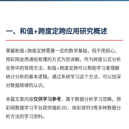
一、和值÷跨度定跨应用研究概述
掌握和值÷跨度定跨需要一定的数学基础，但不用担心，
预彩网会用通俗易懂的方式为您讲解。作为跨度公式分析
走势中的常用方法，和值÷跨度定跨可以帮助学习者理解
统计分析的基本逻辑。通过系统学习这个方法，可以加深
对数据规律的认识。
本篇文章内容
仅供学习参考
，属于数据分析学习范畴。预
彩网数据学习平台提供福彩3D、体彩排列3等多种数据分
析方法的学习资料。