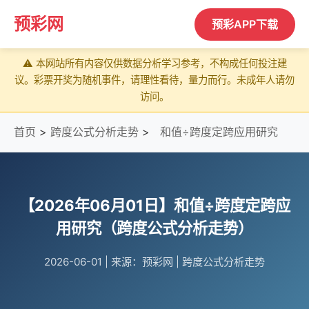
预彩网
预彩APP下载
⚠️ 本网站所有内容仅供数据分析学习参考，不构成任何投注建
议。彩票开奖为随机事件，请理性看待，量力而行。未成年人请勿
访问。
首页
>
跨度公式分析走势
>
和值÷跨度定跨应用研究
【2026年06月01日】和值÷跨度定跨应
用研究（跨度公式分析走势）
2026-06-01
|
来源：预彩网
|
跨度公式分析走势