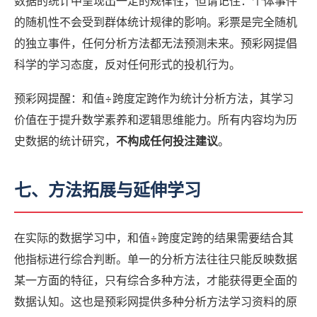
数据的统计中呈现出一定的规律性，但请记住：个体事件
的随机性不会受到群体统计规律的影响。彩票是完全随机
的独立事件，任何分析方法都无法预测未来。预彩网提倡
科学的学习态度，反对任何形式的投机行为。
预彩网提醒：和值÷跨度定跨作为统计分析方法，其学习
价值在于提升数学素养和逻辑思维能力。所有内容均为历
史数据的统计研究，
不构成任何投注建议
。
七、方法拓展与延伸学习
在实际的数据学习中，和值÷跨度定跨的结果需要结合其
他指标进行综合判断。单一的分析方法往往只能反映数据
某一方面的特征，只有综合多种方法，才能获得更全面的
数据认知。这也是预彩网提供多种分析方法学习资料的原