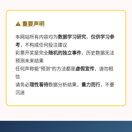
⚠️ 重要声明
本网站所有内容均为
数据学习研究
，
仅供学习参
考
，不构成任何投注建议
彩票开奖是完全
随机的独立事件
，历史数据无法
预测未来结果
任何声称能"预测"的方法都是
虚假宣传
，请勿相
信
请务必
理性看待
数据分析结果，
量力而行
，不要
沉迷