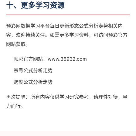
十、更多学习资源
预彩网数据学习平台每日更新形态公式分析走势相关内
容，欢迎持续关注。如需更多学习资料，可访问预彩官方
网站获取。
预彩官方网站：www.36932.com
杀号公式分析走势
跨度公式分析走势
再次提醒：所有内容仅供学习研究参考，请理性对待，量
力而行。