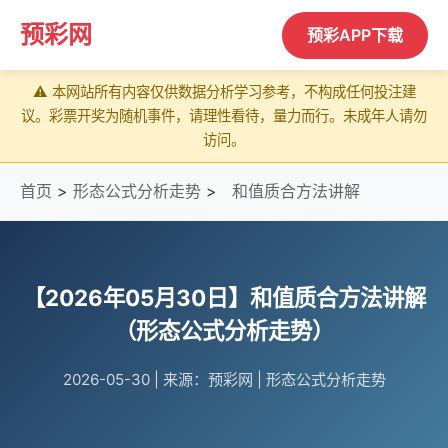
预彩网
预彩APP下载
⚠️ 本网站所有内容仅供数据分析学习参考，不构成任何投注建
议。彩票开奖为随机事件，请理性看待，量力而行。未成年人请勿
访问。
首页
>
形态公式分析走势
>
和值质合方法讲解
【2026年05月30日】和值质合方法讲解
（形态公式分析走势）
2026-05-30
|
来源：预彩网
|
形态公式分析走势