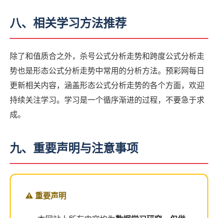
八、相关学习方法推荐
除了和值质合之外，杀号公式分析走势和跨度公式分析走
势也是形态公式分析走势中常用的分析方法。预彩网每日
更新相关内容，涵盖形态公式分析走势的各个方面，欢迎
持续关注学习。学习是一个循序渐进的过程，不要急于求
成。
九、重要声明与注意事项
⚠️ 重要声明