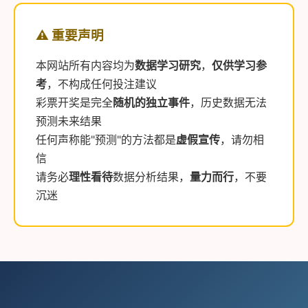
⚠️ 重要声明
本网站所有内容均为
数据学习研究
，
仅供学习参
考
，不构成任何投注建议
彩票开奖是完全
随机的独立事件
，历史数据无法
预测未来结果
任何声称能"预测"的方法都是
虚假宣传
，请勿相
信
请务必
理性看待
数据分析结果，
量力而行
，不要
沉迷