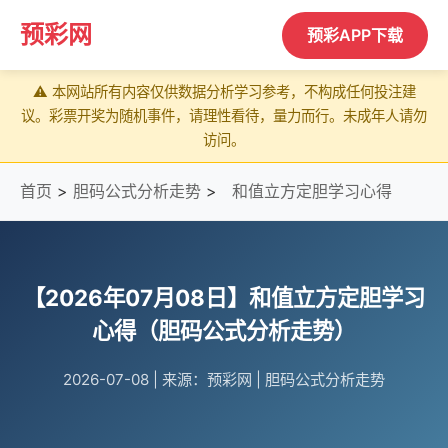
预彩网
预彩APP下载
⚠️ 本网站所有内容仅供数据分析学习参考，不构成任何投注建
议。彩票开奖为随机事件，请理性看待，量力而行。未成年人请勿
访问。
首页
>
胆码公式分析走势
>
和值立方定胆学习心得
【2026年07月08日】和值立方定胆学习
心得（胆码公式分析走势）
2026-07-08
|
来源：预彩网
|
胆码公式分析走势