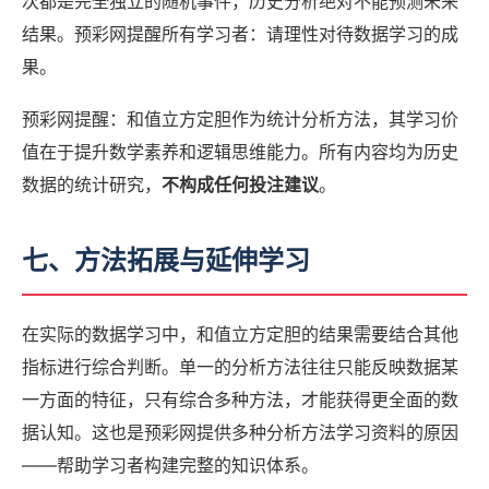
次都是完全独立的随机事件，历史分析绝对不能预测未来
结果。预彩网提醒所有学习者：请理性对待数据学习的成
果。
预彩网提醒：和值立方定胆作为统计分析方法，其学习价
值在于提升数学素养和逻辑思维能力。所有内容均为历史
数据的统计研究，
不构成任何投注建议
。
七、方法拓展与延伸学习
在实际的数据学习中，和值立方定胆的结果需要结合其他
指标进行综合判断。单一的分析方法往往只能反映数据某
一方面的特征，只有综合多种方法，才能获得更全面的数
据认知。这也是预彩网提供多种分析方法学习资料的原因
——帮助学习者构建完整的知识体系。