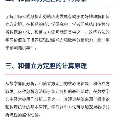
了解胆码公式分析走势的历史发展有助于更好地理解和值
立方定胆。在长期的统计学研究中，学者们总结出多种分
析数据的方法，和值立方定胆就是其中之一。这些方法的
学习价值在于培养逻辑思维能力和数学分析能力，而非用
于预测随机事件。
三、和值立方定胆的计算原理
从数学角度分析，和值立方定胆的核心逻辑是：和值立方
取尾。这种分析方法属于统计分析的基础范畴，在数据学
习中经常被用作分析工具之一。其理论基础来源于概率论
和数理统计的基本原理。学习这个方法可以加深对数据分
析流程的整体理解。