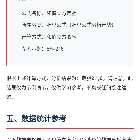
公式名称：和值立方定胆
所属分类：胆码公式（胆码公式分析走势）
计算方式：和值立方取尾
参考示例：6³=216
根据上述计算方式，分析结果为：
定胆2,1,6
。请注意，此
结果仅为示例演示，仅供学习参考，不构成任何投注建
议。
五、数据统计参考
以下数据表格展示了和值立方定胆所涉及的数据分析方法