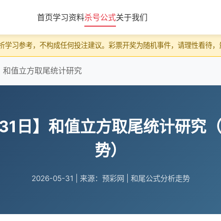
首页
学习资料
杀号公式
关于我们
分析学习参考，不构成任何投注建议。彩票开奖为随机事件，请理性看待
和值立方取尾统计研究
5月31日】和值立方取尾统计研究
势）
2026-05-31
|
来源：预彩网
|
和尾公式分析走势