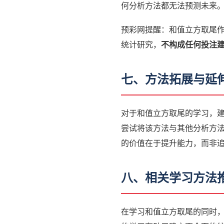
何分析方法都无法预测未来
预彩网提醒：和值立方取尾
统计研究，
不构成任何投注
七、方法拓展与延
对于和值立方取尾的学习，
尝试将该方法与其他分析方
的价值在于提升能力，而非
八、相关学习方法
在学习和值立方取尾的同时