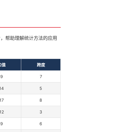
考，帮助理解统计方法的应用
和值
跨度
9
7
14
5
17
8
12
3
9
6