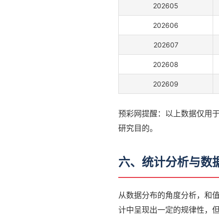
202605
202606
202607
202608
202609
预彩网提醒：以上数据仅用
研究目的。
六、统计分析与数
从数据分布的角度分析，和
计中呈现出一定的规律性，