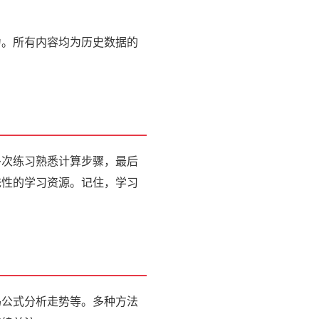
力。所有内容均为历史数据的
多次练习熟悉计算步骤，最后
统性的学习资源。记住，学习
码公式分析走势等。多种方法