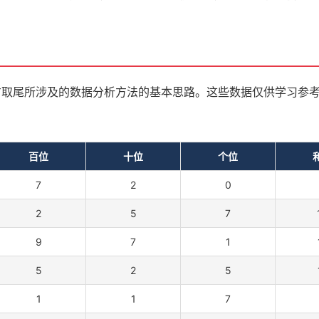
方取尾所涉及的数据分析方法的基本思路。这些数据仅供学习参
百位
十位
个位
7
2
0
2
5
7
9
7
1
5
2
5
1
1
7