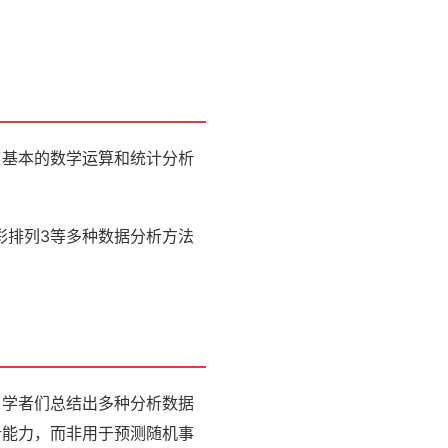
了基本的数学运算和统计分析
彩排列3等多种数据分析方法
，学者们总结出多种分析数据
析能力，而非用于预测随机事