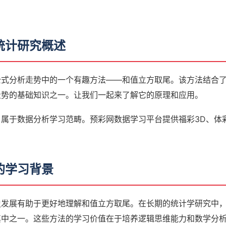
统计研究概述
公式分析走势中的一个有趣方法——和值立方取尾。该方法结合
走势的基础知识之一。让我们一起来了解它的原理和应用。
，属于数据分析学习范畴。预彩网数据学习平台提供福彩3D、体
的学习背景
史发展有助于更好地理解和值立方取尾。在长期的统计学研究中
其中之一。这些方法的学习价值在于培养逻辑思维能力和数学分