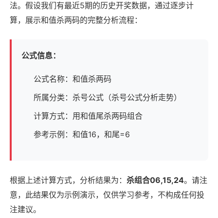
法。假设我们有最近5期的历史开奖数据，通过逐步计
算，展示和值杀两码的完整分析流程：
公式信息：
公式名称：和值杀两码
所属分类：杀号公式（杀号公式分析走势）
计算方式：用和值尾杀两码组合
参考示例：和值16，和尾=6
根据上述计算方式，分析结果为：
杀组合06,15,24
。请注
意，此结果仅为示例演示，仅供学习参考，不构成任何投
注建议。