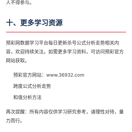
人不得参与。
十、更多学习资源
预彩网数据学习平台每日更新杀号公式分析走势相关内
容，欢迎持续关注。如需更多学习资料，可访问预彩官方
网站获取。
预彩官方网站：www.36932.com
跨度公式分析走势
和值分析方法
再次提醒：所有内容仅供学习研究参考，请理性对待，量
力而行。