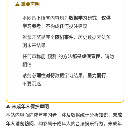
⚠️ 重要声明
本网站上所有内容均为
数据学习研究
，
仅供
学习参考
，不构成任何投注建议
彩票开奖是完全
随机事件
，历史数据无法预
测未来结果
任何声称能"预测"的方法都是
虚假宣传
，请勿
相信
请务必
理性对待
数据学习结果，
量力而行
，
不要沉迷
⚠️ 未成年人保护声明
本站内容面向成年学习者，涉及数据统计分析知识，
未成
年人请勿访问
。购彩属于成年人的合法娱乐行为，未成年