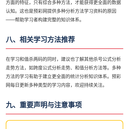
方面的特征，只有综合多种方法，才能获得更全面的数据
认知。这也是预彩网提供多种分析方法学习资料的原因
——帮助学习者构建完整的知识体系。
八、相关学习方法推荐
在学习和值杀两码的同时，建议也了解其他杀号公式分析
走势方法，如跨度公式分析走势、和值分析方法等。多种
方法的学习有助于建立更全面的统计分析知识体系。预彩
网每日更新多种类型的学习内容，欢迎持续关注。
九、重要声明与注意事项