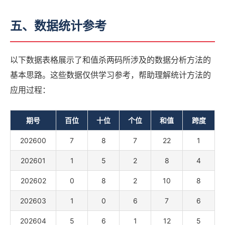
五、数据统计参考
以下数据表格展示了和值杀两码所涉及的数据分析方法的
基本思路。这些数据仅供学习参考，帮助理解统计方法的
应用过程：
期号
百位
十位
个位
和值
跨度
202600
7
8
7
22
1
202601
1
5
2
8
4
202602
0
8
2
10
8
202603
1
0
6
7
6
202604
5
6
1
12
5