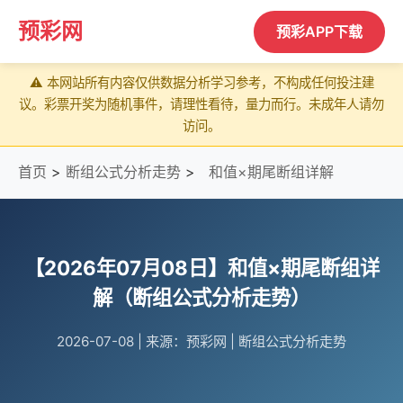
预彩网
预彩APP下载
⚠️ 本网站所有内容仅供数据分析学习参考，不构成任何投注建
议。彩票开奖为随机事件，请理性看待，量力而行。未成年人请勿
访问。
首页
>
断组公式分析走势
>
和值×期尾断组详解
【2026年07月08日】和值×期尾断组详
解（断组公式分析走势）
2026-07-08
|
来源：预彩网
|
断组公式分析走势