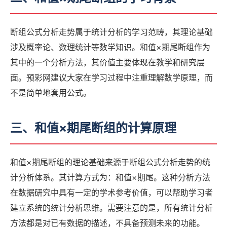
断组公式分析走势属于统计分析的学习范畴，其理论基础
涉及概率论、数理统计等数学知识。和值×期尾断组作为
其中的一个分析方法，其价值主要体现在教学和研究层
面。预彩网建议大家在学习过程中注重理解数学原理，而
不是简单地套用公式。
三、和值×期尾断组的计算原理
和值×期尾断组的理论基础来源于断组公式分析走势的统
计分析体系。其计算方式为：和值×期尾。这种分析方法
在数据研究中具有一定的学术参考价值，可以帮助学习者
建立系统的统计分析思维。需要注意的是，所有统计分析
方法都是对已有数据的描述，不具备预测未来的功能。