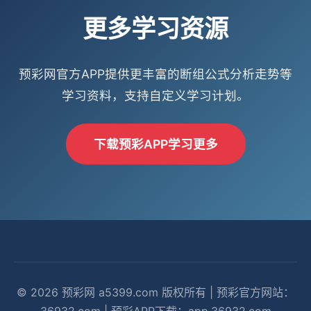
更多学习资源
预彩网官方APP提供更丰富的断组公式分析走势等
学习资料，支持自定义学习计划。
下载预彩APP学习更多
© 2026 预彩网 a5399.com 版权所有 | 预彩官方网站：