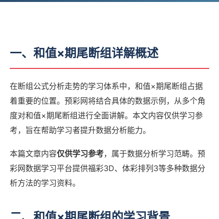
一、和值×期尾断组详解概述
在断组公式分析走势的学习体系中，和值×期尾断组占据
着重要的位置。预彩网将结合具体的数据示例，从多个角
度对和值×期尾断组进行全面讲解。本文内容仅供学习参
考，旨在帮助学习者提升数据分析能力。
本篇文章内容
仅供学习参考
，属于数据分析学习范畴。预
彩网数据学习平台提供福彩3D、体彩排列3等多种数据分
析方法的学习资料。
二、和值×期尾断组的学习背景