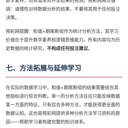
数学素养，而非追求对开奖结果的预测。预彩网再次强
调：请理性对待数据分析的结果，不要将其用于任何投注
决策。
预彩网提醒：和值×期尾断组作为统计分析方法，其学习
价值在于提升数学素养和逻辑思维能力。所有内容均为历
史数据的统计研究，
不构成任何投注建议
。
七、方法拓展与延伸学习
在实际的数据学习中，和值×期尾断组的结果需要结合其
他指标进行综合判断。单一的分析方法往往只能反映数据
某一方面的特征，只有综合多种方法，才能获得更全面的
数据认知。这也是预彩网提供多种分析方法学习资料的原
因——帮助学习者构建完整的知识体系。