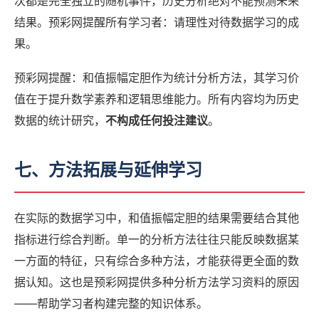
次都是完全独立的随机事件，历史分析绝对不能预测未来
结果。预彩网提醒所有学习者：请理性对待数据学习的成
果。
预彩网提醒：和值振幅定胆作为统计分析方法，其学习价
值在于提升数学素养和逻辑思维能力。所有内容均为历史
数据的统计研究，
不构成任何投注建议
。
七、方法拓展与延伸学习
在实际的数据学习中，和值振幅定胆的结果需要结合其他
指标进行综合判断。单一的分析方法往往只能反映数据某
一方面的特征，只有综合多种方法，才能获得更全面的数
据认知。这也是预彩网提供多种分析方法学习资料的原因
——帮助学习者构建完整的知识体系。