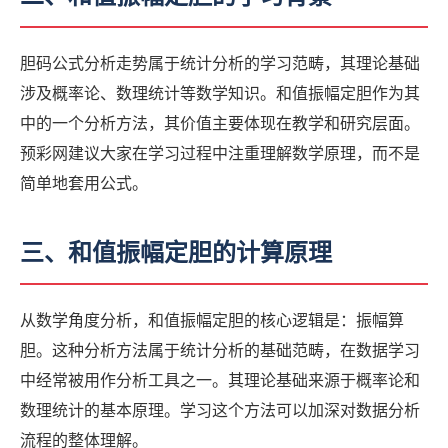
胆码公式分析走势属于统计分析的学习范畴，其理论基础
涉及概率论、数理统计等数学知识。和值振幅定胆作为其
中的一个分析方法，其价值主要体现在教学和研究层面。
预彩网建议大家在学习过程中注重理解数学原理，而不是
简单地套用公式。
三、和值振幅定胆的计算原理
从数学角度分析，和值振幅定胆的核心逻辑是：振幅算
胆。这种分析方法属于统计分析的基础范畴，在数据学习
中经常被用作分析工具之一。其理论基础来源于概率论和
数理统计的基本原理。学习这个方法可以加深对数据分析
流程的整体理解。