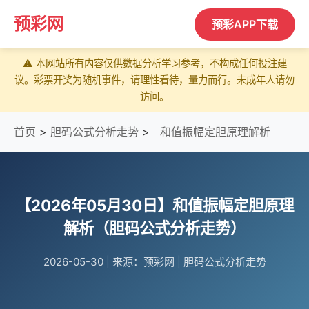
预彩网
预彩APP下载
⚠️ 本网站所有内容仅供数据分析学习参考，不构成任何投注建
议。彩票开奖为随机事件，请理性看待，量力而行。未成年人请勿
访问。
首页
>
胆码公式分析走势
>
和值振幅定胆原理解析
【2026年05月30日】和值振幅定胆原理
解析（胆码公式分析走势）
2026-05-30
|
来源：预彩网
|
胆码公式分析走势