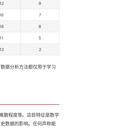
12
9
16
7
18
8
11
5
12
2
有数据分析方法都仅用于学习
离散程度等。这些特征是数学
历史数据的影响。任何声称能