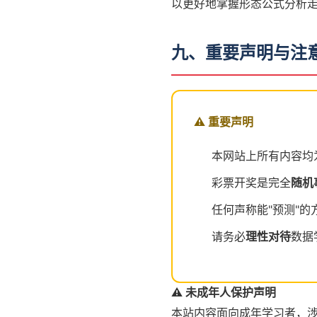
以更好地掌握形态公式分析
九、重要声明与注
⚠️ 重要声明
本网站上所有内容均
彩票开奖是完全
随机
任何声称能"预测"的
请务必
理性对待
数据
⚠️ 未成年人保护声明
本站内容面向成年学习者，