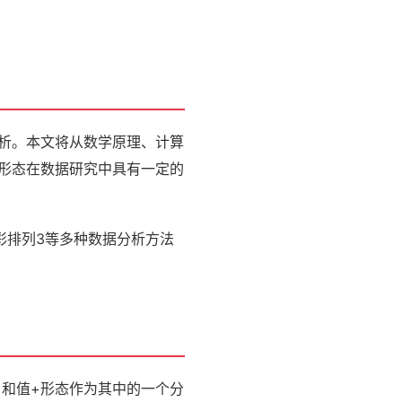
析。本文将从数学原理、计算
形态在数据研究中具有一定的
彩排列3等多种数据分析方法
和值+形态作为其中的一个分