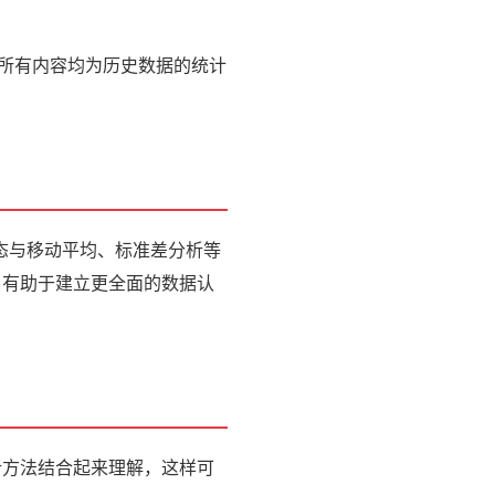
所有内容均为历史数据的统计
态与移动平均、标准差分析等
，有助于建立更全面的数据认
析方法结合起来理解，这样可