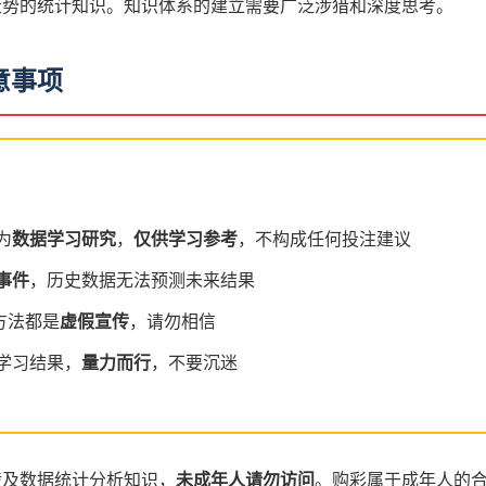
走势的统计知识。知识体系的建立需要广泛涉猎和深度思考。
意事项
为
数据学习研究
，
仅供学习参考
，不构成任何投注建议
事件
，历史数据无法预测未来结果
方法都是
虚假宣传
，请勿相信
学习结果，
量力而行
，不要沉迷
涉及数据统计分析知识，
未成年人请勿访问
。购彩属于成年人的