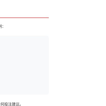
例：
任何投注建议。