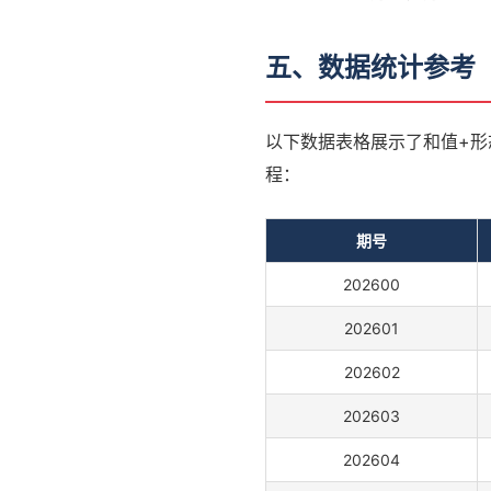
五、数据统计参考
以下数据表格展示了和值+
程：
期号
202600
202601
202602
202603
202604