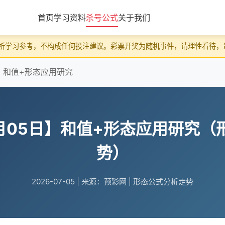
首页
学习资料
杀号公式
关于我们
分析学习参考，不构成任何投注建议。彩票开奖为随机事件，请理性看待
和值+形态应用研究
7月05日】和值+形态应用研究
势）
2026-07-05
|
来源：预彩网
|
形态公式分析走势