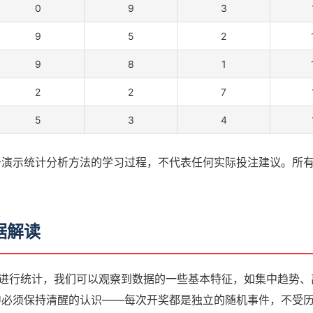
0
9
3
9
5
2
9
8
1
2
2
7
5
3
4
于演示统计分析方法的学习过程，不代表任何实际投注建议。所
据解读
果进行统计，我们可以观察到数据的一些基本特征，如集中趋势、
中必须保持清醒的认识——每次开奖都是独立的随机事件，不受