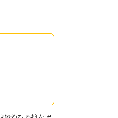
合法娱乐行为，未成年人不得