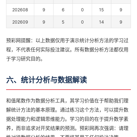
202608
9
6
0
15
9
202609
9
5
0
14
9
预彩网提醒：以上数据仅用于演示统计分析方法的学习过
程，不代表任何实际投注建议。所有数据分析方法都仅用
于学习研究目的。
六、统计分析与数据解读
和值尾数作为数据分析工具，其学习价值在于帮助我们理
解统计方法的基本原理。通过练习这个方法，可以提升数
据处理能力和逻辑思维能力。学习的目的在于提升数学素
养，而非追求对开奖结果的预测。预彩网再次强调：请理