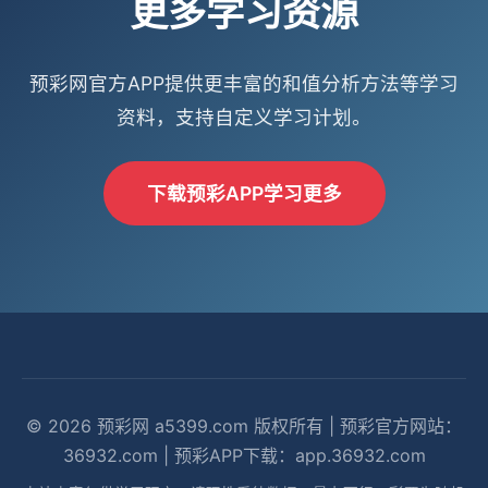
更多学习资源
预彩网官方APP提供更丰富的和值分析方法等学习
资料，支持自定义学习计划。
下载预彩APP学习更多
© 2026 预彩网 a5399.com 版权所有 | 预彩官方网站：
36932.com | 预彩APP下载：app.36932.com