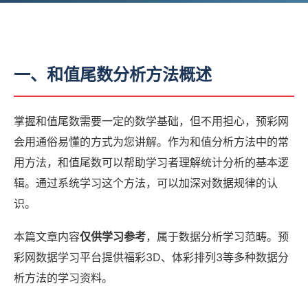
一、和值尾数分析方法概述
掌握和值尾数需要一定的数学基础，但不用担心，预彩网
会用通俗易懂的方式为您讲解。作为和值分析方法中的常
用方法，和值尾数可以帮助学习者理解统计分析的基本逻
辑。通过系统学习这个方法，可以加深对数据规律的认
识。
本篇文章内容
仅供学习参考
，属于数据分析学习范畴。预
彩网数据学习平台提供福彩3D、体彩排列3等多种数据分
析方法的学习资料。