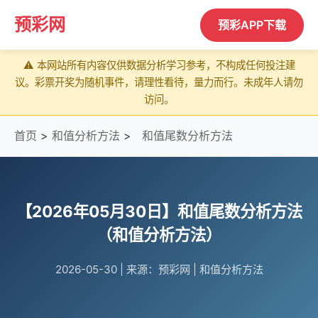
预彩网
预彩APP下载
⚠️ 本网站所有内容仅供数据分析学习参考，不构成任何投注建
议。彩票开奖为随机事件，请理性看待，量力而行。未成年人请勿
访问。
首页
>
和值分析方法
>
和值尾数分析方法
【2026年05月30日】和值尾数分析方法
（和值分析方法）
2026-05-30
|
来源：预彩网
|
和值分析方法