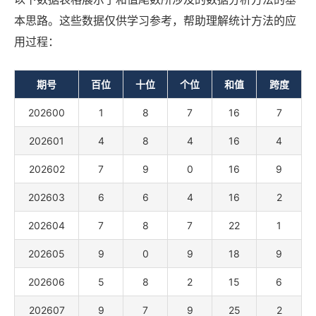
本思路。这些数据仅供学习参考，帮助理解统计方法的应
用过程：
期号
百位
十位
个位
和值
跨度
202600
1
8
7
16
7
202601
4
8
4
16
4
202602
7
9
0
16
9
202603
6
6
4
16
2
202604
7
8
7
22
1
202605
9
0
9
18
9
202606
5
8
2
15
6
202607
9
7
9
25
2