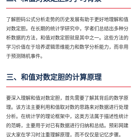
了解胆码公式分析走势的历史发展有助于更好地理解和值
对数定胆。在长期的统计学研究中，学者们总结出多种分
析数据的方法，和值对数定胆就是其中之一。这些方法的
学习价值在于培养逻辑思维能力和数学分析能力，而非用
于预测随机事件。
三、和值对数定胆的计算原理
要深入理解和值对数定胆，首先需要了解其背后的数学原
理。该方法主要利用和值取对数的思路来对数据进行处理
分析。在统计学的理论框架中，这类方法属于描述性统计
的范畴，主要用于对已有数据进行归纳和总结。预彩网建
议大家在学习时注重理解原理，而不仅仅是记忆步骤。