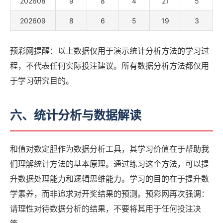
202608
9
8
4
21
5
202609
8
6
5
19
3
预彩网提醒：以上数据仅用于演示统计分析方法的学习过
程，不代表任何实际投注建议。所有数据分析方法都仅用
于学习研究目的。
六、统计分析与数据解读
和值对数定胆作为数据分析工具，其学习价值在于帮助我
们理解统计方法的基本原理。通过练习这个方法，可以提
升数据处理能力和逻辑思维能力。学习的目的在于提升数
学素养，而非追求对开奖结果的预测。预彩网再次强调：
请理性对待数据分析的结果，不要将其用于任何投注决