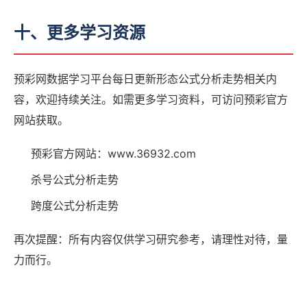
十、更多学习资源
预彩网数据学习平台每日更新形态公式分析走势相关内
容，欢迎持续关注。如需更多学习资料，可访问预彩官方
网站获取。
预彩官方网站：www.36932.com
杀号公式分析走势
跨度公式分析走势
再次提醒：所有内容仅供学习研究参考，请理性对待，量
力而行。