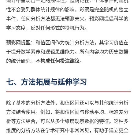
统计中呈现出一定的规律性，但请记住：个体事件的随机
性不会受到群体统计规律的影响。彩票是完全随机的独立
事件，任何分析方法都无法预测未来。预彩网提倡科学的
学习态度，反对任何形式的投机行为。
预彩网提醒：和值区间作为统计分析方法，其学习价值在
于提升数学素养和逻辑思维能力。所有内容均为历史数据
的统计研究，
不构成任何投注建议
。
七、方法拓展与延伸学习
除了基本的分析方法外，和值区间还可以与其他统计分析
方法结合使用。例如，将和值区间与移动平均、标准差分
析等方法结合，可以从多个维度观察数据的特征。这种多
维度的分析方法在学术研究中非常常见，有助于建立更全