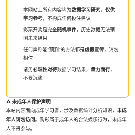
本网站上所有内容均为
数据学习研究
，
仅供
学习参考
，不构成任何投注建议
彩票开奖是完全
随机事件
，历史数据无法预
测未来结果
任何声称能"预测"的方法都是
虚假宣传
，请勿
相信
请务必
理性对待
数据学习结果，
量力而行
，
不要沉迷
⚠️ 未成年人保护声明
本站内容面向成年学习者，涉及数据统计分析知识，
未成
年人请勿访问
。购彩属于成年人的合法娱乐行为，未成年
人不得参与。