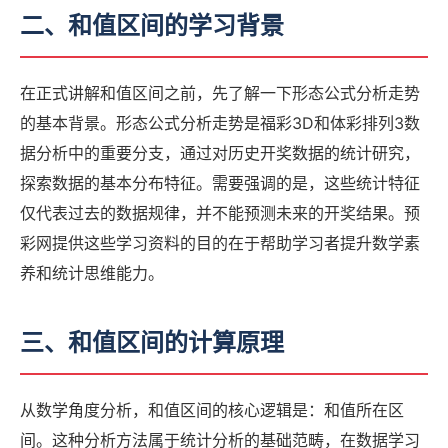
二、和值区间的学习背景
在正式讲解和值区间之前，先了解一下形态公式分析走势
的基本背景。形态公式分析走势是福彩3D和体彩排列3数
据分析中的重要分支，通过对历史开奖数据的统计研究，
探索数据的基本分布特征。需要强调的是，这些统计特征
仅代表过去的数据规律，并不能预测未来的开奖结果。预
彩网提供这些学习资料的目的在于帮助学习者提升数学素
养和统计思维能力。
三、和值区间的计算原理
从数学角度分析，和值区间的核心逻辑是：和值所在区
间。这种分析方法属于统计分析的基础范畴，在数据学习