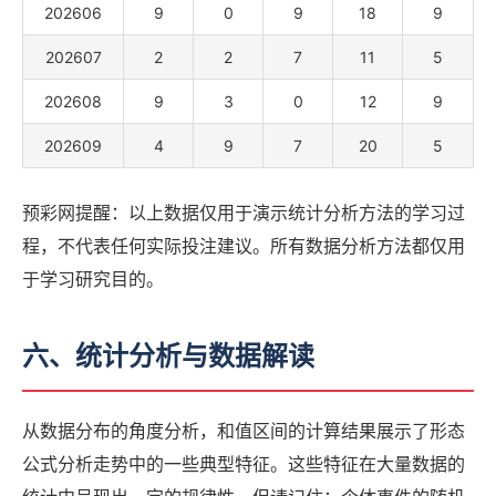
202606
9
0
9
18
9
202607
2
2
7
11
5
202608
9
3
0
12
9
202609
4
9
7
20
5
预彩网提醒：以上数据仅用于演示统计分析方法的学习过
程，不代表任何实际投注建议。所有数据分析方法都仅用
于学习研究目的。
六、统计分析与数据解读
从数据分布的角度分析，和值区间的计算结果展示了形态
公式分析走势中的一些典型特征。这些特征在大量数据的