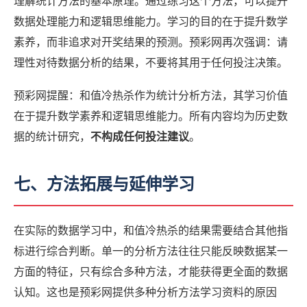
理解统计方法的基本原理。通过练习这个方法，可以提升
数据处理能力和逻辑思维能力。学习的目的在于提升数学
素养，而非追求对开奖结果的预测。预彩网再次强调：请
理性对待数据分析的结果，不要将其用于任何投注决策。
预彩网提醒：和值冷热杀作为统计分析方法，其学习价值
在于提升数学素养和逻辑思维能力。所有内容均为历史数
据的统计研究，
不构成任何投注建议
。
七、方法拓展与延伸学习
在实际的数据学习中，和值冷热杀的结果需要结合其他指
标进行综合判断。单一的分析方法往往只能反映数据某一
方面的特征，只有综合多种方法，才能获得更全面的数据
认知。这也是预彩网提供多种分析方法学习资料的原因