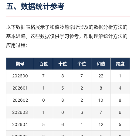
五、数据统计参考
以下数据表格展示了和值冷热杀所涉及的数据分析方法的
基本思路。这些数据仅供学习参考，帮助理解统计方法的
应用过程：
期号
百位
十位
个位
和值
跨度
202600
7
8
7
22
1
202601
1
5
2
8
4
202602
0
8
2
10
8
202603
1
0
6
7
6
202604
5
6
1
12
5