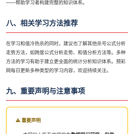
——帮助学习者构建完整的知识体系。
八、相关学习方法推荐
在学习和值冷热杀的同时，建议也了解其他杀号公式分析
走势方法，如跨度公式分析走势、和值分析方法等。多种
方法的学习有助于建立更全面的统计分析知识体系。预彩
网每日更新多种类型的学习内容，欢迎持续关注。
九、重要声明与注意事项
⚠️ 重要声明