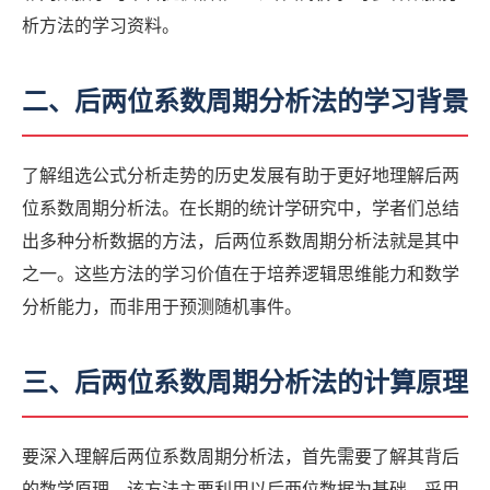
析方法的学习资料。
二、后两位系数周期分析法的学习背景
了解组选公式分析走势的历史发展有助于更好地理解后两
位系数周期分析法。在长期的统计学研究中，学者们总结
出多种分析数据的方法，后两位系数周期分析法就是其中
之一。这些方法的学习价值在于培养逻辑思维能力和数学
分析能力，而非用于预测随机事件。
三、后两位系数周期分析法的计算原理
要深入理解后两位系数周期分析法，首先需要了解其背后
的数学原理。该方法主要利用以后两位数据为基础，采用