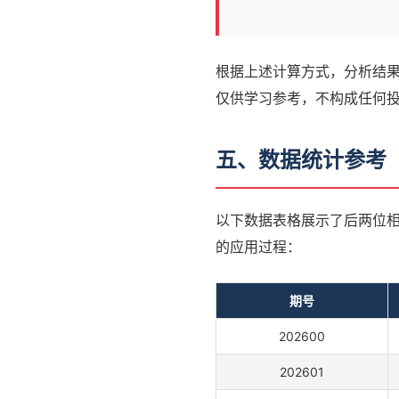
根据上述计算方式，分析结
仅供学习参考，不构成任何
五、数据统计参考
以下数据表格展示了后两位
的应用过程：
期号
202600
202601