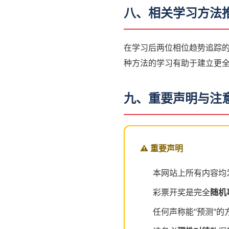
八、相关学习方法
在学习后两位相位趋势追踪
种方法的学习有助于建立更
九、重要声明与注
⚠️ 重要声明
本网站上所有内容均
彩票开奖是完全
随机
任何声称能"预测"的