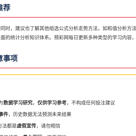
推荐
的同时，建议也了解其他组选公式分析走势方法，如和值分析方
全面的统计分析知识体系。预彩网每日更新多种类型的学习内容
意事项
为
数据学习研究
，
仅供学习参考
，不构成任何投注建议
事件
，历史数据无法预测未来结果
方法都是
虚假宣传
，请勿相信