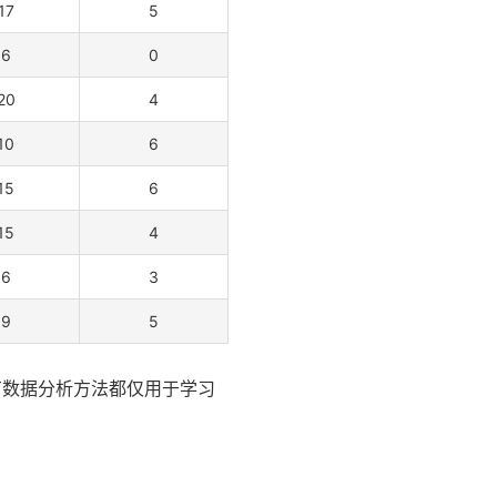
17
5
6
0
20
4
10
6
15
6
15
4
6
3
9
5
有数据分析方法都仅用于学习