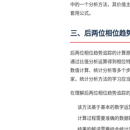
中的一个分析方法，其价值
套用公式。
三、后两位相位趋
后两位相位趋势追踪的计算
通过比值分析运算得到相位
数值计算、统计分析等多个
家，统计分析方法的学习应
在理解后两位相位趋势追踪
该方法基于基本的数学运
计算过程需要准确的数据
结果的解读需要结合统计