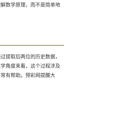
理解数学原理，而不是简单地
通过提取后两位的历史数据，
数学角度来看，这个过程涉及
非常有帮助。预彩网提醒大