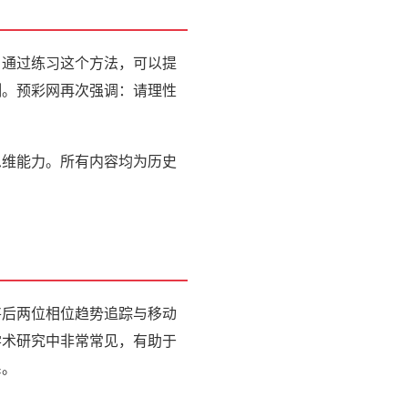
。通过练习这个方法，可以提
测。预彩网再次强调：请理性
思维能力。所有内容均为历史
将后两位相位趋势追踪与移动
学术研究中非常常见，有助于
系。