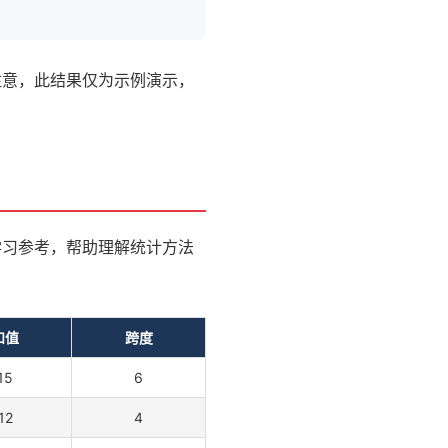
注意，此结果仅为示例演示，
学习参考，帮助理解统计方法
和值
跨度
15
6
12
4