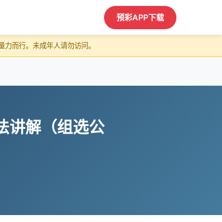
预彩APP下载
，量力而行。未成年人请勿访问。
方法讲解（组选公