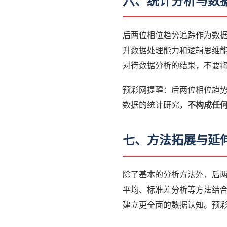
六、统计分析与数
后两位相位趋势追踪作为数
升数据处理能力和逻辑思维
对待数据分析的结果，不要
预彩网提醒：后两位相位趋
数据的统计研究，
不构成任
七、方法拓展与延
除了基本的分析方法外，后
平均、标准差分析等方法结
建立更全面的数据认知。预