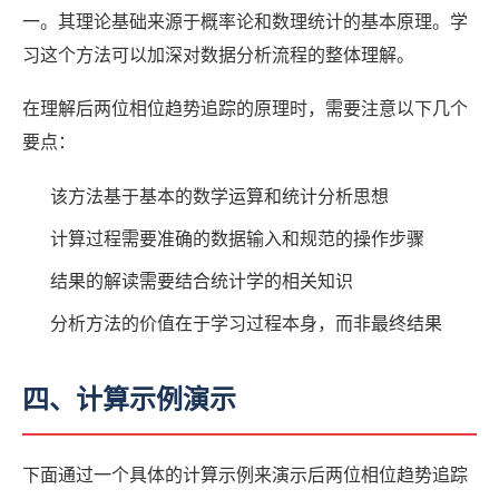
一。其理论基础来源于概率论和数理统计的基本原理。学
习这个方法可以加深对数据分析流程的整体理解。
在理解后两位相位趋势追踪的原理时，需要注意以下几个
要点：
该方法基于基本的数学运算和统计分析思想
计算过程需要准确的数据输入和规范的操作步骤
结果的解读需要结合统计学的相关知识
分析方法的价值在于学习过程本身，而非最终结果
四、计算示例演示
下面通过一个具体的计算示例来演示后两位相位趋势追踪