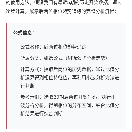
的使用方法。假设我们有最近5期的历史开奖数据，通过
逐步计算，展示后两位相位趋势追踪的完整分析流程：
公式信息：
公式名称：后两位相位趋势追踪
所属分类：组选公式（组选公式分析走势）
计算方式：提取后两位的历史数据，通过比值分
析运算得到相位特征值，再利用小波分析方法进
行判断
参考示例：选取20期后两位开奖号码，执行小
波分析分析，得到相位的分布区间，结合比值分
析结果进行综合判断