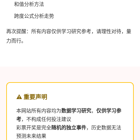
和值分析方法
跨度公式分析走势
再次提醒：所有内容仅供学习研究参考，请理性对待，量
力而行。
⚠️ 重要声明
本网站所有内容均为
数据学习研究
，
仅供学习参
考
，不构成任何投注建议
彩票开奖是完全
随机的独立事件
，历史数据无法
预测未来结果