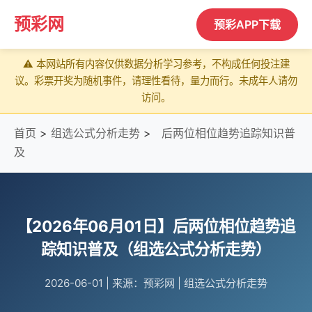
预彩网
预彩APP下载
⚠️ 本网站所有内容仅供数据分析学习参考，不构成任何投注建
议。彩票开奖为随机事件，请理性看待，量力而行。未成年人请勿
访问。
首页
>
组选公式分析走势
>
后两位相位趋势追踪知识普
及
【2026年06月01日】后两位相位趋势追
踪知识普及（组选公式分析走势）
2026-06-01
|
来源：预彩网
|
组选公式分析走势