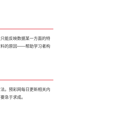
往只能反映数据某一方面的特
资料的原因——帮助学习者构
方法。预彩网每日更新相关内
不要急于求成。