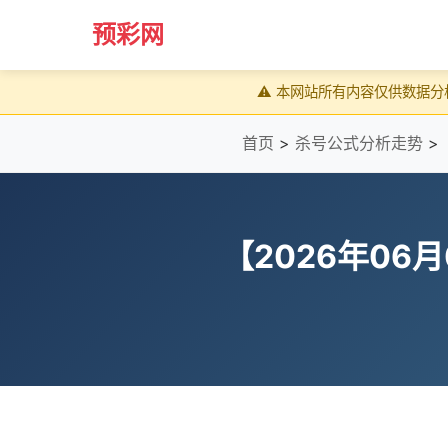
预彩网
⚠️ 本网站所有内容仅供数据
首页
>
杀号公式分析走势
>
【2026年0