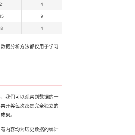
21
4
15
9
8
4
有数据分析方法都仅用于学习
读，我们可以观察到数据的一
彩票开奖每次都是完全独立的
的成果。
所有内容均为历史数据的统计