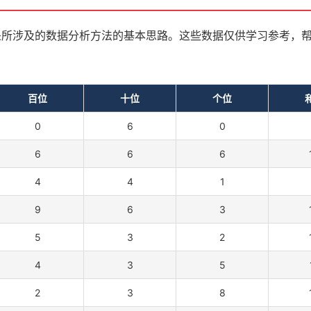
杀所涉及的数据分析方法的基本思路。这些数据仅供学习参考，
百位
十位
个位
0
6
0
6
6
6
4
4
1
9
6
3
5
3
2
4
3
5
2
3
8