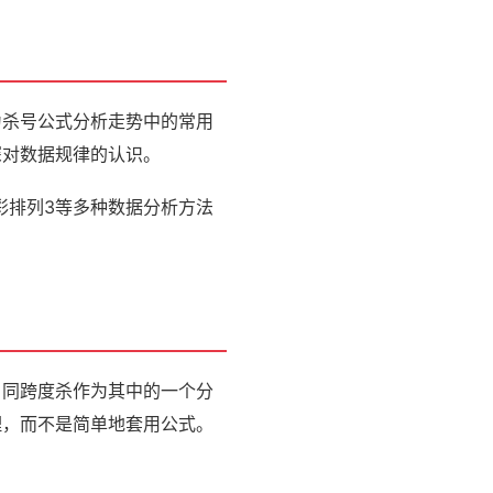
为杀号公式分析走势中的常用
深对数据规律的认识。
彩排列3等多种数据分析方法
。同跨度杀作为其中的一个分
理，而不是简单地套用公式。