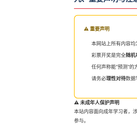
⚠️ 重要声明
本网站上所有内容均
彩票开奖是完全
随机
任何声称能"预测"的
请务必
理性对待
数据
⚠️ 未成年人保护声明
本站内容面向成年学习者，
参与。