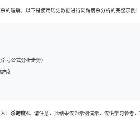
度杀的理解。以下是使用历史数据进行同跨度杀分析的完整示例
（杀号公式分析走势）
的跨度
果为：
杀跨度4
。请注意，此结果仅为示例演示，仅供学习参考，