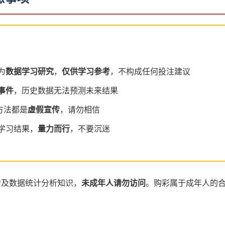
为
数据学习研究
，
仅供学习参考
，不构成任何投注建议
事件
，历史数据无法预测未来结果
方法都是
虚假宣传
，请勿相信
学习结果，
量力而行
，不要沉迷
涉及数据统计分析知识，
未成年人请勿访问
。购彩属于成年人的