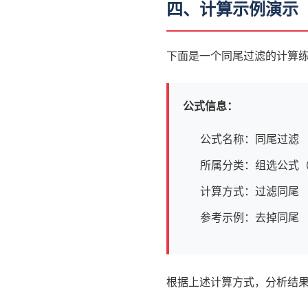
四、计算示例演示
下面是一个同尾过滤的计算
公式信息：
公式名称：同尾过滤
所属分类：组选公式
计算方式：过滤同尾
参考示例：去掉同尾
根据上述计算方式，分析结