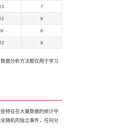
13
7
13
8
9
6
12
8
有数据分析方法都仅用于学习
这些特征在大量数据的统计中
完全随机的独立事件，任何分