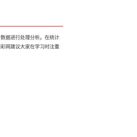
对数据进行处理分析。在统计
预彩网建议大家在学习时注重