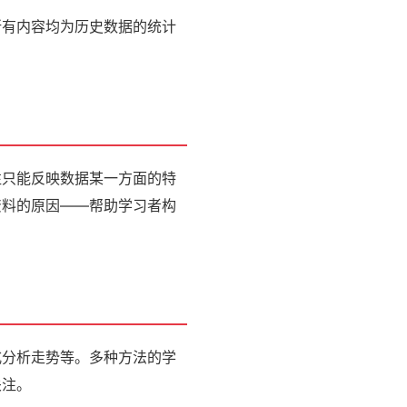
所有内容均为历史数据的统计
往只能反映数据某一方面的特
资料的原因——帮助学习者构
式分析走势等。多种方法的学
关注。