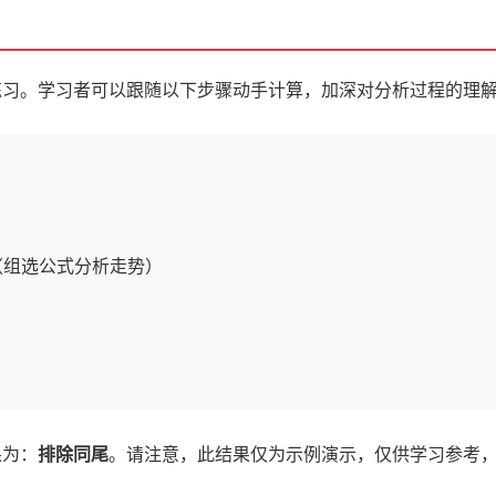
练习。学习者可以跟随以下步骤动手计算，加深对分析过程的理
（组选公式分析走势）
果为：
排除同尾
。请注意，此结果仅为示例演示，仅供学习参考