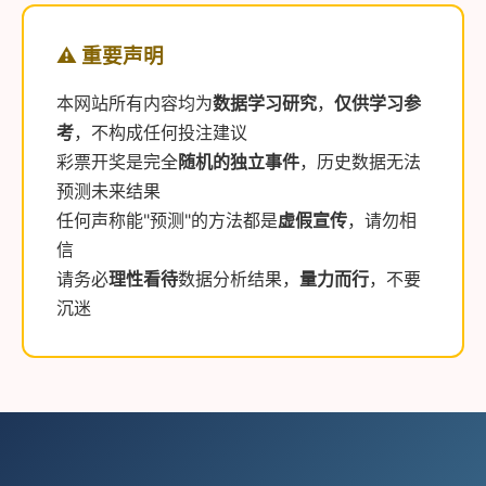
⚠️ 重要声明
本网站所有内容均为
数据学习研究
，
仅供学习参
考
，不构成任何投注建议
彩票开奖是完全
随机的独立事件
，历史数据无法
预测未来结果
任何声称能"预测"的方法都是
虚假宣传
，请勿相
信
请务必
理性看待
数据分析结果，
量力而行
，不要
沉迷