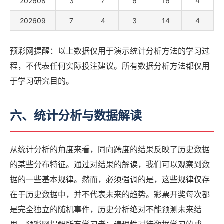
202608
3
7
6
16
4
202609
7
4
3
14
4
预彩网提醒：以上数据仅用于演示统计分析方法的学习过
程，不代表任何实际投注建议。所有数据分析方法都仅用
于学习研究目的。
六、统计分析与数据解读
从统计分析的角度来看，同向跨度的结果反映了历史数据
的某些分布特征。通过对结果的解读，我们可以观察到数
据的一些基本规律。然而，必须强调的是，这些规律仅存
在于历史数据中，并不代表未来的趋势。彩票开奖每次都
是完全独立的随机事件，历史分析绝对不能预测未来结