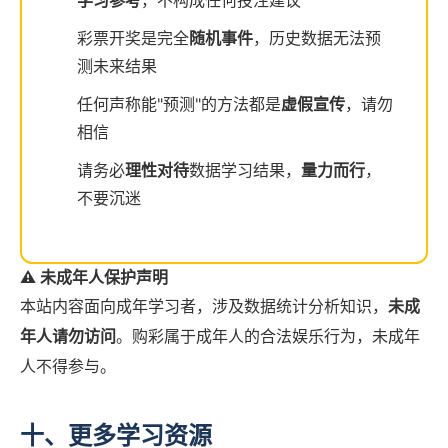
学习参考
，不构成任何投注建议
彩票开奖是完全
随机事件
，历史数据无法预
测未来结果
任何声称能"预测"的方法都是
虚假宣传
，请勿
相信
请务必
理性对待
数据学习结果，
量力而行
，
不要沉迷
⚠️ 未成年人保护声明
本站内容面向成年学习者，涉及数据统计分析知识，
未成
年人请勿访问
。购彩属于成年人的合法娱乐行为，未成年
人不得参与。
十、更多学习资源