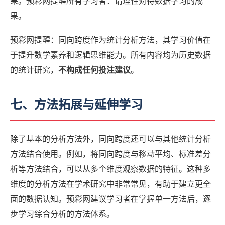
果。预彩网提醒所有学习者：请理性对待数据学习的成
果。
预彩网提醒：同向跨度作为统计分析方法，其学习价值在
于提升数学素养和逻辑思维能力。所有内容均为历史数据
的统计研究，
不构成任何投注建议
。
七、方法拓展与延伸学习
除了基本的分析方法外，同向跨度还可以与其他统计分析
方法结合使用。例如，将同向跨度与移动平均、标准差分
析等方法结合，可以从多个维度观察数据的特征。这种多
维度的分析方法在学术研究中非常常见，有助于建立更全
面的数据认知。预彩网建议学习者在掌握单一方法后，逐
步学习综合分析的方法体系。