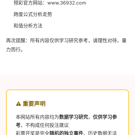
预彩官方网站：www.36932.com
跨度公式分析走势
和值分析方法
再次提醒：所有内容仅供学习研究参考，请理性对待，量
力而行。
⚠️ 重要声明
本网站所有内容均为
数据学习研究
，
仅供学习参
考
，不构成任何投注建议
彩票开奖是完全
随机的独立事件
，历史数据无法