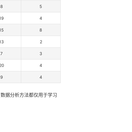
8
5
19
4
15
8
13
2
7
3
20
4
9
4
有数据分析方法都仅用于学习