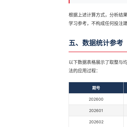
根据上述计算方式，分析结
学习参考，不构成任何投注
五、数据统计参考
以下数据表格展示了取整与
法的应用过程：
期号
202600
202601
202602