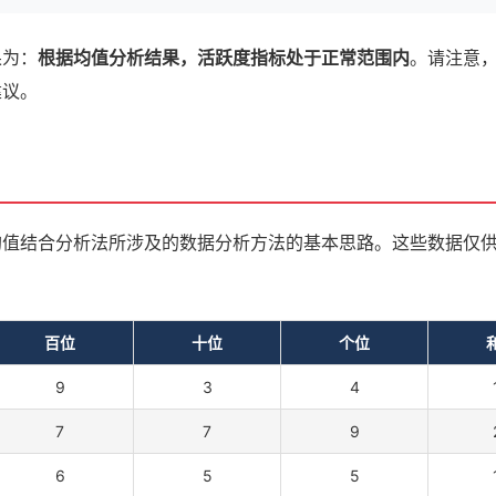
果为：
根据均值分析结果，活跃度指标处于正常范围内
。请注意
建议。
均值结合分析法所涉及的数据分析方法的基本思路。这些数据仅
百位
十位
个位
9
3
4
7
7
9
6
5
5