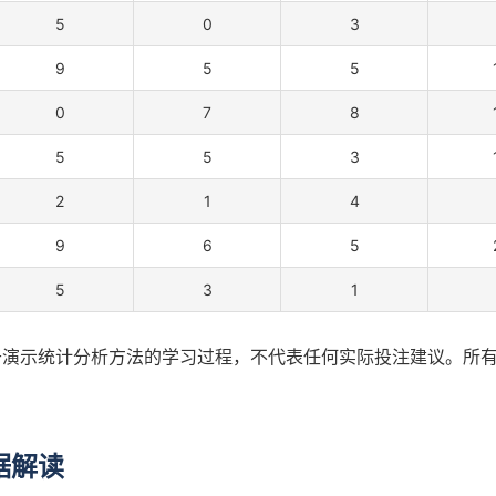
5
0
3
9
5
5
0
7
8
5
5
3
2
1
4
9
6
5
5
3
1
于演示统计分析方法的学习过程，不代表任何实际投注建议。所
据解读