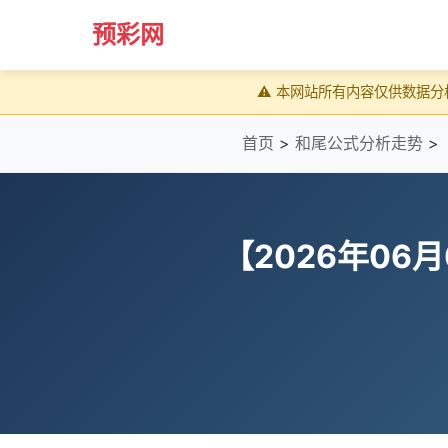
预彩网
⚠️ 本网站所有内容仅供数据
首页
>
和尾公式分析走势
>
【2026年0