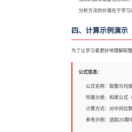
分析方法的价值在于学习
四、计算示例演示
为了让学习者更好地理解取
公式信息：
公式名称：取整与均
所属分类：和尾公式
计算方式：对中间位
参考示例：选取20