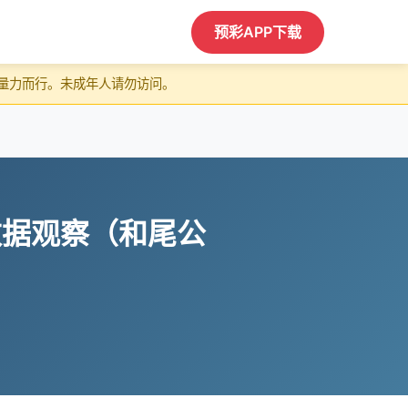
预彩APP下载
，量力而行。未成年人请勿访问。
数据观察（和尾公