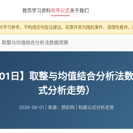
首页
学习资料
杀号公式
关于我们
分析学习参考，不构成任何投注建议。彩票开奖为随机事件，请理性看待
取整与均值结合分析法数据观察
6月01日】取整与均值结合分析法
式分析走势）
2026-06-01
|
来源：预彩网
|
和尾公式分析走势