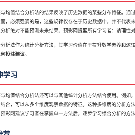
整与均值结合分析法的结果反映了历史数据的某些分布特征。通
然而，必须强调的是，这些规律仅存在于历史数据中，并不代表
史分析绝对不能预测未来结果。预彩网提醒所有学习者：请理性
合分析法作为统计分析方法，其学习价值在于提升数学素养和逻
任何投注建议
。
伸学习
整与均值结合分析法还可以与其他统计分析方法结合使用。例如
法结合，可以从多个维度观察数据的特征。这种多维度的分析方
。预彩网建议学习者在掌握单一方法后，逐步学习综合分析的方
推荐