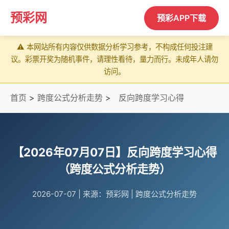
预彩网
预彩APP下载
⚠️ 本网站所有内容仅供数据分析学习参考，不构成任何投注建
议。彩票开奖为随机事件，请理性看待，量力而行。未成年人请勿
访问。
首页
>
跨度公式分析走势
>
反向跨度学习心得
【2026年07月07日】反向跨度学习心得
（跨度公式分析走势）
2026-07-07
|
来源：预彩网
|
跨度公式分析走势