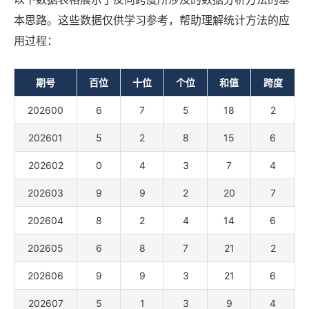
本思路。这些数据仅供学习参考，帮助理解统计方法的应
用过程：
期号
百位
十位
个位
和值
跨度
202600
6
7
5
18
2
202601
5
2
8
15
6
202602
0
4
3
7
4
202603
9
9
2
20
7
202604
8
2
4
14
6
202605
6
8
7
21
2
202606
9
9
3
21
6
202607
5
1
3
9
4