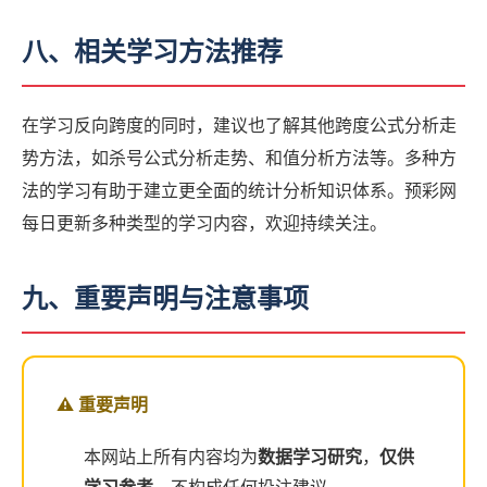
八、相关学习方法推荐
在学习反向跨度的同时，建议也了解其他跨度公式分析走
势方法，如杀号公式分析走势、和值分析方法等。多种方
法的学习有助于建立更全面的统计分析知识体系。预彩网
每日更新多种类型的学习内容，欢迎持续关注。
九、重要声明与注意事项
⚠️ 重要声明
本网站上所有内容均为
数据学习研究
，
仅供