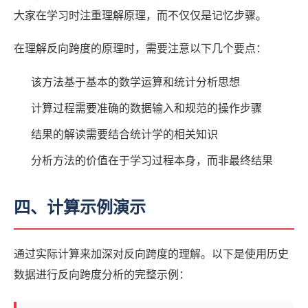
大家在学习时注重理解原理，而不仅仅是记忆步骤。
在理解反向跨度的原理时，需要注意以下几个要点：
该方法基于基本的数学运算和统计分析思想
计算过程需要准确的数据输入和规范的操作步骤
结果的解读需要结合统计学的相关知识
分析方法的价值在于学习过程本身，而非最终结果
四、计算示例演示
通过实际计算来加深对反向跨度的理解。以下是使用历史
数据进行反向跨度分析的完整示例：