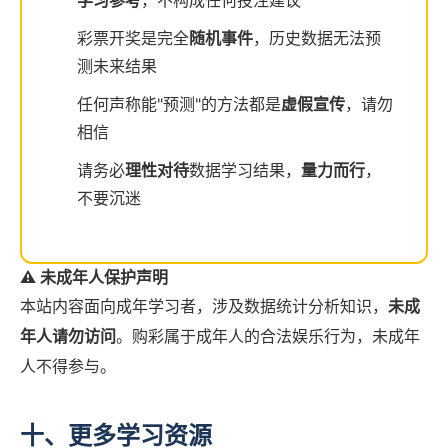
学习参考
，不构成任何投注建议
彩票开奖是完全
随机事件
，历史数据无法预
测未来结果
任何声称能"预测"的方法都是
虚假宣传
，请勿
相信
请务必
理性对待
数据学习结果，
量力而行
，
不要沉迷
⚠️ 未成年人保护声明
本站内容面向成年学习者，涉及数据统计分析知识，
未成
年人请勿访问
。购彩属于成年人的合法娱乐行为，未成年
人不得参与。
十、更多学习资源