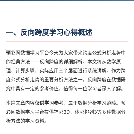
一、反向跨度学习心得概述
预彩网数据学习平台今天为大家带来跨度公式分析走势中
的经典方法——反向跨度的详细解析。本文将从数学原
理、计算步骤、实际应用三个层面进行系统讲解。作为跨
度公式分析走势的重要分析方法之一，反向跨度在数据研
究中具有一定的参考价值，值得每一位学习者深入了解。
本篇文章内容
仅供学习参考
，属于数据分析学习范畴。预
彩网数据学习平台提供福彩3D、体彩排列3等多种数据分
析方法的学习资料。