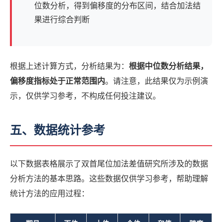
位数分析，得到偏移度的分布区间，结合加法结
果进行综合判断
根据上述计算方式，分析结果为：
根据中位数分析结果，
偏移度指标处于正常范围内
。请注意，此结果仅为示例演
示，仅供学习参考，不构成任何投注建议。
五、数据统计参考
以下数据表格展示了双首尾位加法差值研究所涉及的数据
分析方法的基本思路。这些数据仅供学习参考，帮助理解
统计方法的应用过程：