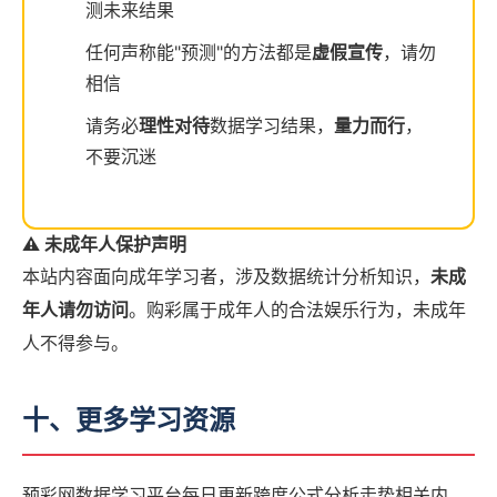
测未来结果
任何声称能"预测"的方法都是
虚假宣传
，请勿
相信
请务必
理性对待
数据学习结果，
量力而行
，
不要沉迷
⚠️ 未成年人保护声明
本站内容面向成年学习者，涉及数据统计分析知识，
未成
年人请勿访问
。购彩属于成年人的合法娱乐行为，未成年
人不得参与。
十、更多学习资源
预彩网数据学习平台每日更新跨度公式分析走势相关内