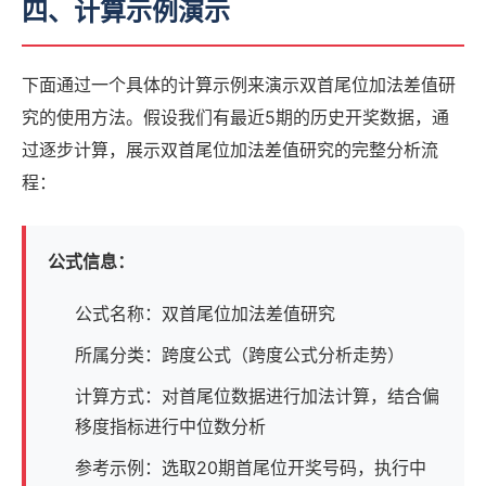
四、计算示例演示
下面通过一个具体的计算示例来演示双首尾位加法差值研
究的使用方法。假设我们有最近5期的历史开奖数据，通
过逐步计算，展示双首尾位加法差值研究的完整分析流
程：
公式信息：
公式名称：双首尾位加法差值研究
所属分类：跨度公式（跨度公式分析走势）
计算方式：对首尾位数据进行加法计算，结合偏
移度指标进行中位数分析
参考示例：选取20期首尾位开奖号码，执行中