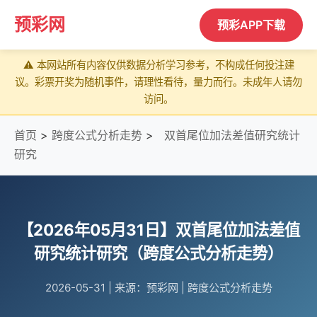
预彩网
预彩APP下载
⚠️ 本网站所有内容仅供数据分析学习参考，不构成任何投注建
议。彩票开奖为随机事件，请理性看待，量力而行。未成年人请勿
访问。
首页
>
跨度公式分析走势
>
双首尾位加法差值研究统计
研究
【2026年05月31日】双首尾位加法差值
研究统计研究（跨度公式分析走势）
2026-05-31
|
来源：预彩网
|
跨度公式分析走势