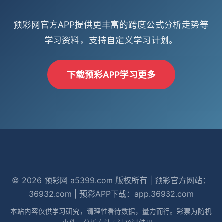
预彩网官方APP提供更丰富的跨度公式分析走势等
学习资料，支持自定义学习计划。
下载预彩APP学习更多
© 2026 预彩网 a5399.com 版权所有 | 预彩官方网站：
36932.com | 预彩APP下载：app.36932.com
本站内容仅供学习研究，请理性看待数据，量力而行。彩票为随机