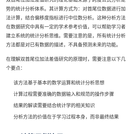
势的统计分析体系。其计算方式为：对首尾位数据进行加
法计算，结合偏移度指标进行中位数分析。这种分析方法
在数据研究中具有一定的学术参考价值，可以帮助学习者
建立系统的统计分析思维。需要注意的是，所有统计分析
方法都是对已有数据的描述，不具备预测未来的功能。
在理解双首尾位加法差值研究的原理时，需要注意以下几
个要点：
该方法基于基本的数学运算和统计分析思想
计算过程需要准确的数据输入和规范的操作步骤
结果的解读需要结合统计学的相关知识
分析方法的价值在于学习过程本身，而非最终结果