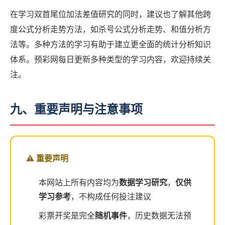
在学习双首尾位加法差值研究的同时，建议也了解其他跨
度公式分析走势方法，如杀号公式分析走势、和值分析方
法等。多种方法的学习有助于建立更全面的统计分析知识
体系。预彩网每日更新多种类型的学习内容，欢迎持续关
注。
九、重要声明与注意事项
⚠️ 重要声明
本网站上所有内容均为
数据学习研究
，
仅供
学习参考
，不构成任何投注建议
彩票开奖是完全
随机事件
，历史数据无法预