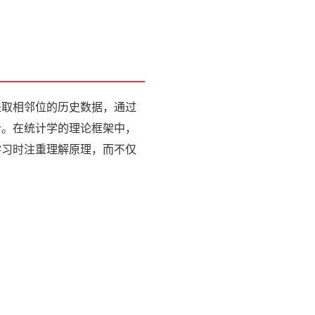
提取相邻位的历史数据，通过
析。在统计学的理论框架中，
学习时注重理解原理，而不仅