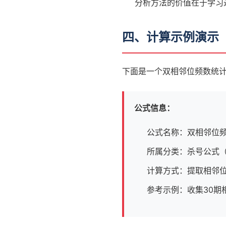
分析方法的价值在于学习
四、计算示例演示
下面是一个双相邻位频数统
公式信息：
公式名称：双相邻位
所属分类：杀号公式
计算方式：提取相邻
参考示例：收集30