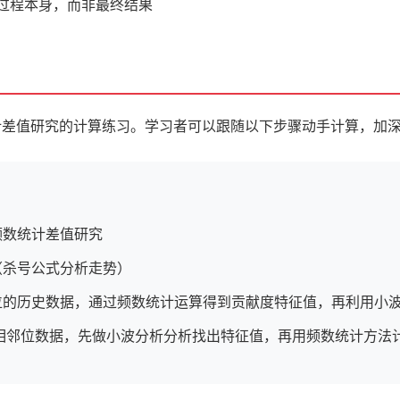
过程本身，而非最终结果
计差值研究的计算练习。学习者可以跟随以下步骤动手计算，加
频数统计差值研究
（杀号公式分析走势）
位的历史数据，通过频数统计运算得到贡献度特征值，再利用小
期相邻位数据，先做小波分析分析找出特征值，再用频数统计方法