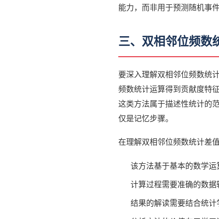
能力，而非用于预测随机事
三、双相邻位频数
要深入理解双相邻位频数统
频数统计运算得到贡献度特
这类方法属于描述性统计的
仅是记忆步骤。
在理解双相邻位频数统计差
该方法基于基本的数学运
计算过程需要准确的数据
结果的解读需要结合统计