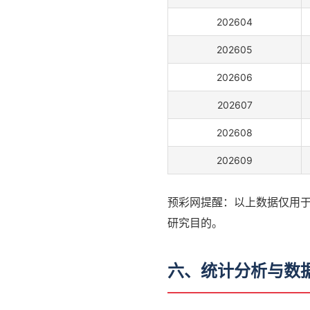
202604
202605
202606
202607
202608
202609
预彩网提醒：以上数据仅用
研究目的。
六、统计分析与数