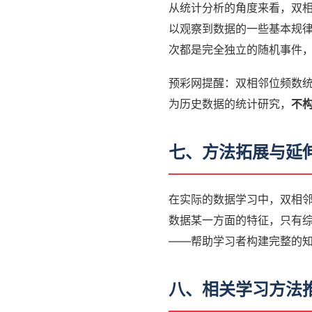
从统计分析的角度来看，双
以观察到数据的一些基本规
次都是完全独立的随机事件
预彩网提醒：双相邻位频数
为历史数据的统计研究，
不
七、方法拓展与延
在实际的数据学习中，双相
数据某一方面的特征，只有
——帮助学习者构建完整的
八、相关学习方法