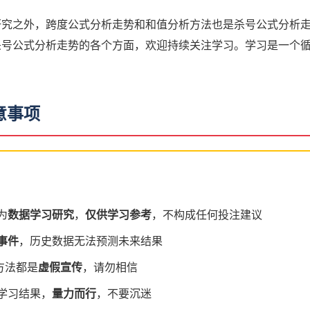
研究之外，跨度公式分析走势和和值分析方法也是杀号公式分析
杀号公式分析走势的各个方面，欢迎持续关注学习。学习是一个
意事项
为
数据学习研究
，
仅供学习参考
，不构成任何投注建议
事件
，历史数据无法预测未来结果
方法都是
虚假宣传
，请勿相信
学习结果，
量力而行
，不要沉迷