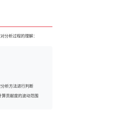
深对分析过程的理解：
波分析方法进行判断
计算贡献度的波动范围