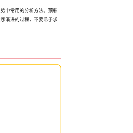
走势中常用的分析方法。预彩
循序渐进的过程，不要急于求