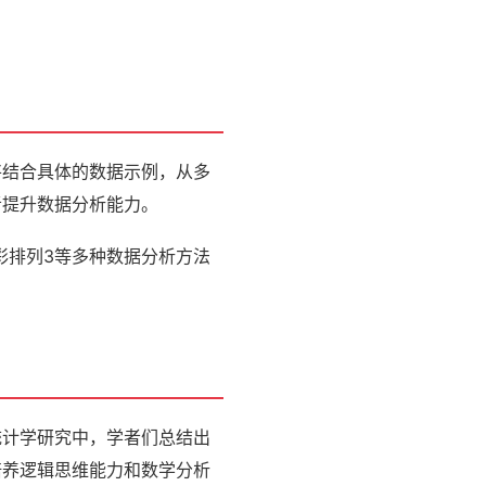
将结合具体的数据示例，从多
者提升数据分析能力。
彩排列3等多种数据分析方法
统计学研究中，学者们总结出
培养逻辑思维能力和数学分析