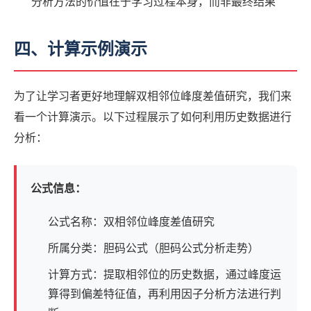
分析方法的价值在于学习过程本身，而非最终结果
四、计算示例演示
为了让学习者更好地理解双相邻位峰度差值研究，我们来
看一个计算演示。以下过程展示了如何利用历史数据进行
分析：
公式信息：
公式名称：双相邻位峰度差值研究
所属分类：胆码公式（胆码公式分析走势）
计算方式：提取相邻位的历史数据，通过峰度运
算得到偏差特征值，再利用因子分析方法进行判