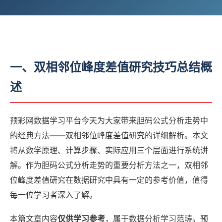
一、双相邻位峰度差值研究技巧总结概
述
预彩网数据学习平台今天为大家带来胆码公式分析走势中
的经典方法——双相邻位峰度差值研究的详细解析。本文
将从数学原理、计算步骤、实际应用三个层面进行系统讲
解。作为胆码公式分析走势的重要分析方法之一，双相邻
位峰度差值研究在数据研究中具有一定的参考价值，值得
每一位学习者深入了解。
本篇文章内容
仅供学习参考
，属于数据分析学习范畴。预