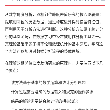
从数学角度分析，双相邻位峰度差值研究的核心逻辑是：
提取相邻位的历史数据，通过峰度运算得到偏差特征值，
再利用因子分析方法进行判断。这种分析方法属于统计分
析的基础范畴，在数据学习中经常被用作分析工具之一。
其理论基础来源于概率论和数理统计的基本原理。学习这
个方法可以加深对数据分析流程的整体理解。
在理解双相邻位峰度差值研究的原理时，需要注意以下几
个要点：
该方法基于基本的数学运算和统计分析思想
计算过程需要准确的数据输入和规范的操作步骤
结果的解读需要结合统计学的相关知识