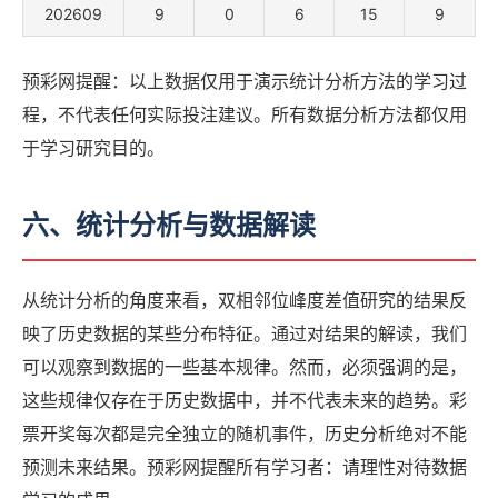
202609
9
0
6
15
9
预彩网提醒：以上数据仅用于演示统计分析方法的学习过
程，不代表任何实际投注建议。所有数据分析方法都仅用
于学习研究目的。
六、统计分析与数据解读
从统计分析的角度来看，双相邻位峰度差值研究的结果反
映了历史数据的某些分布特征。通过对结果的解读，我们
可以观察到数据的一些基本规律。然而，必须强调的是，
这些规律仅存在于历史数据中，并不代表未来的趋势。彩
票开奖每次都是完全独立的随机事件，历史分析绝对不能
预测未来结果。预彩网提醒所有学习者：请理性对待数据