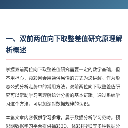
一、双前两位向下取整差值研究原理解
析概述
掌握双前两位向下取整差值研究需要一定的数学基础，但
不用担心，预彩网会用通俗易懂的方式为您讲解。作为形
态公式分析走势中的常用方法，双前两位向下取整差值研
究可以帮助学习者理解统计分析的基本逻辑。通过系统学
习这个方法，可以加深对数据规律的认识。
本篇文章内容
仅供学习参考
，属于数据分析学习范畴。预
彩网数据学习平台提供福彩3D、体彩排列3等多种数据分