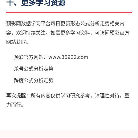
十、更多学习资源
预彩网数据学习平台每日更新形态公式分析走势相关内
容，欢迎持续关注。如需更多学习资料，可访问预彩官方
网站获取。
预彩官方网站：www.36932.com
杀号公式分析走势
跨度公式分析走势
再次提醒：所有内容仅供学习研究参考，请理性对待，量
力而行。