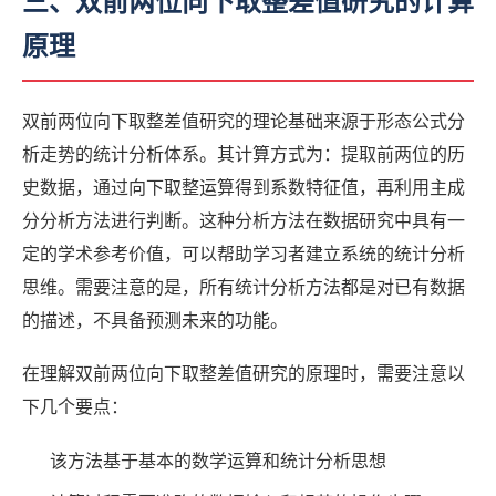
三、双前两位向下取整差值研究的计算
原理
双前两位向下取整差值研究的理论基础来源于形态公式分
析走势的统计分析体系。其计算方式为：提取前两位的历
史数据，通过向下取整运算得到系数特征值，再利用主成
分分析方法进行判断。这种分析方法在数据研究中具有一
定的学术参考价值，可以帮助学习者建立系统的统计分析
思维。需要注意的是，所有统计分析方法都是对已有数据
的描述，不具备预测未来的功能。
在理解双前两位向下取整差值研究的原理时，需要注意以
下几个要点：
该方法基于基本的数学运算和统计分析思想