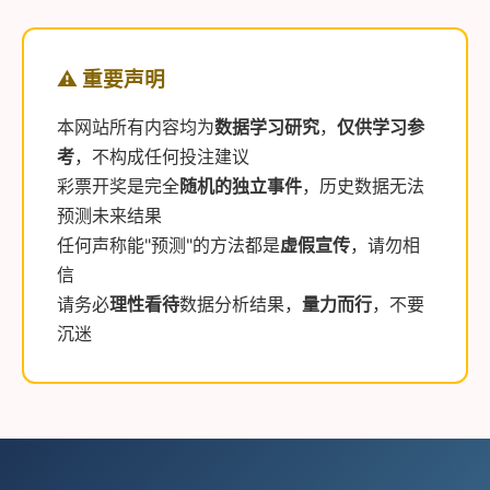
⚠️ 重要声明
本网站所有内容均为
数据学习研究
，
仅供学习参
考
，不构成任何投注建议
彩票开奖是完全
随机的独立事件
，历史数据无法
预测未来结果
任何声称能"预测"的方法都是
虚假宣传
，请勿相
信
请务必
理性看待
数据分析结果，
量力而行
，不要
沉迷