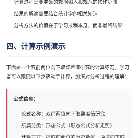
计算过程需要准确的数据输入和规范的操作步骤
结果的解读需要结合统计学的相关知识
分析方法的价值在于学习过程本身，而非最终结果
四、计算示例演示
下面是一个双前两位向下取整差值研究的计算练习。学习
者可以跟随以下步骤动手计算，加深对分析过程的理解：
公式信息：
公式名称：双前两位向下取整差值研究
所属分类：形态公式（形态公式分析走势）
计算方式：提取前两位的历史数据，通过向下取