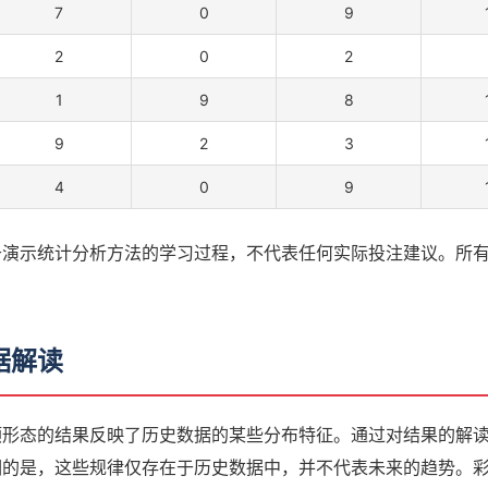
7
0
9
2
0
2
1
9
8
9
2
3
4
0
9
于演示统计分析方法的学习过程，不代表任何实际投注建议。所
据解读
顺形态的结果反映了历史数据的某些分布特征。通过对结果的解
调的是，这些规律仅存在于历史数据中，并不代表未来的趋势。