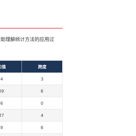
帮助理解统计方法的应用过
和值
跨度
4
3
19
6
6
0
17
4
9
6