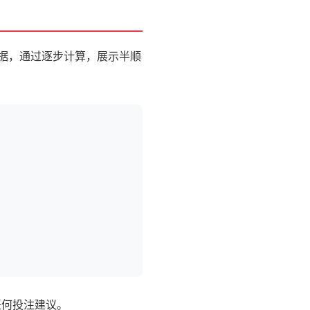
据，通过逐步计算，展示半顺
任何投注建议。