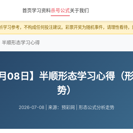
首页
学习资料
杀号公式
关于我们
分析学习参考，不构成任何投注建议。彩票开奖为随机事件，请理性看待
半顺形态学习心得
07月08日】半顺形态学习心得（
势）
2026-07-08
|
来源：预彩网
|
形态公式分析走势