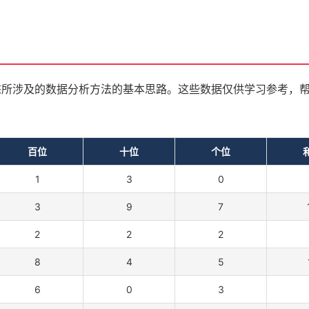
态所涉及的数据分析方法的基本思路。这些数据仅供学习参考，
百位
十位
个位
1
3
0
3
9
7
2
2
2
8
4
5
6
0
3