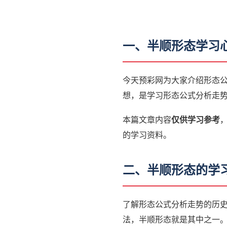
一、半顺形态学习
今天预彩网为大家介绍形态
想，是学习形态公式分析走
本篇文章内容
仅供学习参考
的学习资料。
二、半顺形态的学
了解形态公式分析走势的历
法，半顺形态就是其中之一