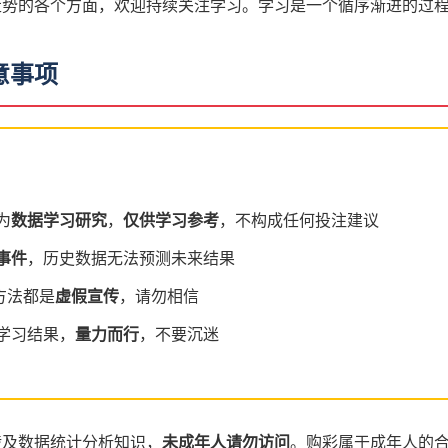
走势的各个方面，欢迎持续关注学习。学习是一个循序渐进的过
意事项
为
数据学习研究
，
仅供学习参考
，不构成任何投注建议
事件
，历史数据无法预测未来结果
方法都是
虚假宣传
，请勿相信
学习结果，
量力而行
，不要沉迷
涉及数据统计分析知识，
未成年人请勿访问
。购彩属于成年人的