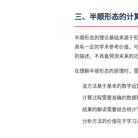
三、半顺形态的计
半顺形态的理论基础来源于
具有一定的学术参考价值，
的描述，不具备预测未来的
在理解半顺形态的原理时，
该方法基于基本的数学运
计算过程需要准确的数据
结果的解读需要结合统计
分析方法的价值在于学习