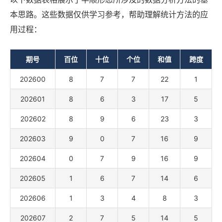
本思路。这些数据仅供学习参考，帮助理解统计方法的应
用过程：
期号
百位
十位
个位
和值
跨度
202600
8
7
7
22
1
202601
8
6
3
17
5
202602
8
9
6
23
3
202603
9
0
7
16
9
202604
0
7
9
16
9
202605
1
6
7
14
6
202606
1
3
4
8
3
202607
2
7
5
14
5