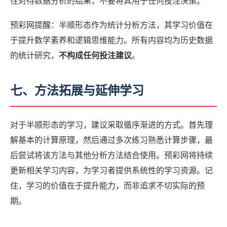
性对待数据分析的结果，不要将其用于任何投注决策。
预彩网提醒：半顺形态作为统计分析方法，其学习价值在
于提升数学素养和逻辑思维能力。所有内容均为历史数据
的统计研究，
不构成任何投注建议
。
七、方法拓展与延伸学习
对于半顺形态的学习，建议采取循序渐进的方式。首先理
解基本的计算原理，然后通过多次练习熟悉计算步骤，最
后尝试将该方法与其他分析方法结合使用。预彩网将持续
更新相关学习内容，为学习者提供系统性的学习资源。记
住，学习的价值在于提升能力，而非追求不切实际的预
期。