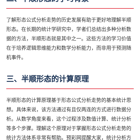
了解形态公式分析走势的历史发展有助于更好地理解半顺
形态。在长期的统计学研究中，学者们总结出多种分析数
据的方法，半顺形态就是其中之一。这些方法的学习价值
在于培养逻辑思维能力和数学分析能力，而非用于预测随
机事件。
三、半顺形态的计算原理
半顺形态的计算原理基于形态公式分析走势的基本统计思
想。具体来说，该方法通过有且仅两连的方式进行数据分
析。从数学角度来看，这个过程涉及数值计算、统计分析
等多个步骤。理解这个原理对于掌握形态公式分析走势的
统计方法体系非常有帮助。预彩网提醒大家，统计分析方