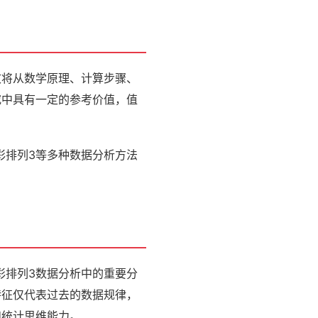
文将从数学原理、计算步骤、
究中具有一定的参考价值，值
彩排列3等多种数据分析方法
彩排列3数据分析中的重要分
特征仅代表过去的数据规律，
和统计思维能力。