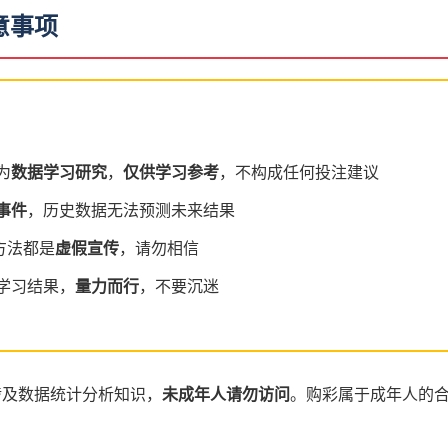
意事项
为
数据学习研究
，
仅供学习参考
，不构成任何投注建议
事件
，历史数据无法预测未来结果
方法都是
虚假宣传
，请勿相信
学习结果，
量力而行
，不要沉迷
涉及数据统计分析知识，
未成年人请勿访问
。购彩属于成年人的