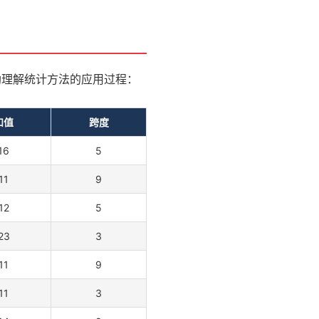
助理解统计方法的应用过程：
和值
跨度
16
5
11
9
12
5
23
3
11
9
11
3