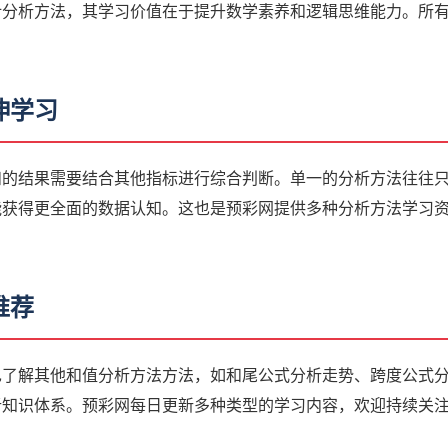
计分析方法，其学习价值在于提升数学素养和逻辑思维能力。所
伸学习
和的结果需要结合其他指标进行综合判断。单一的分析方法往往
能获得更全面的数据认知。这也是预彩网提供多种分析方法学习
推荐
也了解其他和值分析方法方法，如和尾公式分析走势、跨度公式
析知识体系。预彩网每日更新多种类型的学习内容，欢迎持续关