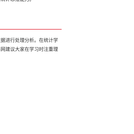
数据进行处理分析。在统计学
彩网建议大家在学习时注重理