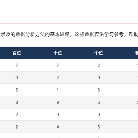
所涉及的数据分析方法的基本思路。这些数据仅供学习参考，帮
百位
十位
个位
7
7
2
0
2
9
5
1
6
8
9
6
2
0
9
2
4
5