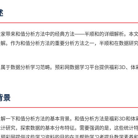
述
大家带来和值分析方法中的经典方法——半顺和的详细解析。本
讲解。作为和值分析方法的重要分析方法之一，半顺和在数据研
，属于数据分析学习范畴。预彩网数据学习平台提供福彩3D、体
背景
解一下和值分析方法的基本背景。和值分析方法是福彩3D和体
统计研究，探索数据的基本分布特征。需要强调的是，这些统计
。预彩网提供这些学习资料的目的在于帮助学习者提升数学素养