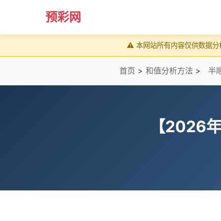
预彩网
⚠️ 本网站所有内容仅供数据
首页
>
和值分析方法
>
半
【2026