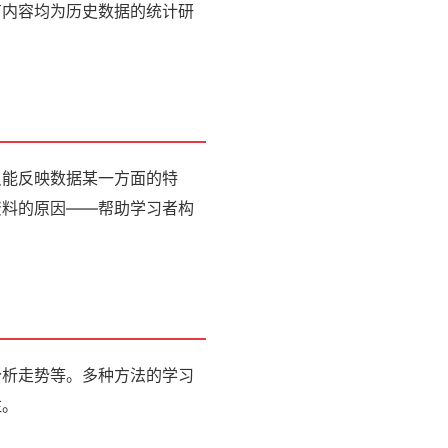
有内容均为历史数据的统计研
只能反映数据某一方面的特
资料的原因——帮助学习者构
分析走势等。多种方法的学习
注。