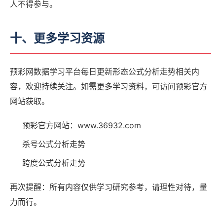
人不得参与。
十、更多学习资源
预彩网数据学习平台每日更新形态公式分析走势相关内
容，欢迎持续关注。如需更多学习资料，可访问预彩官方
网站获取。
预彩官方网站：www.36932.com
杀号公式分析走势
跨度公式分析走势
再次提醒：所有内容仅供学习研究参考，请理性对待，量
力而行。