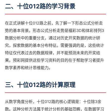
二、十位012路的学习背景
在正式讲解十位012路之前，先了解一下形态公式分析走
势的基本背景。形态公式分析走势是福彩3D和体彩排列3
数据分析中的重要分支，通过对历史开奖数据的统计研
究，探索数据的基本分布特征。需要强调的是，这些统计
特征仅代表过去的数据规律，并不能预测未来的开奖结
果。预彩网提供这些学习资料的目的在于帮助学习者提升
数学素养和统计思维能力。
三、十位012路的计算原理
从数学角度分析，十位012路的核心逻辑是：十位除3余
数。这种分析方法属于统计分析的基础范畴，在数据学习