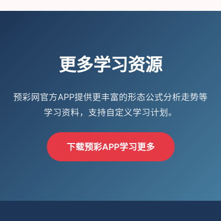
更多学习资源
预彩网官方APP提供更丰富的形态公式分析走势等
学习资料，支持自定义学习计划。
下载预彩APP学习更多