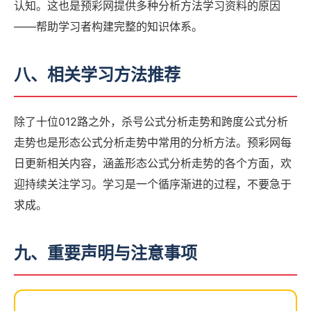
认知。这也是预彩网提供多种分析方法学习资料的原因
——帮助学习者构建完整的知识体系。
八、相关学习方法推荐
除了十位012路之外，杀号公式分析走势和跨度公式分析
走势也是形态公式分析走势中常用的分析方法。预彩网每
日更新相关内容，涵盖形态公式分析走势的各个方面，欢
迎持续关注学习。学习是一个循序渐进的过程，不要急于
求成。
九、重要声明与注意事项