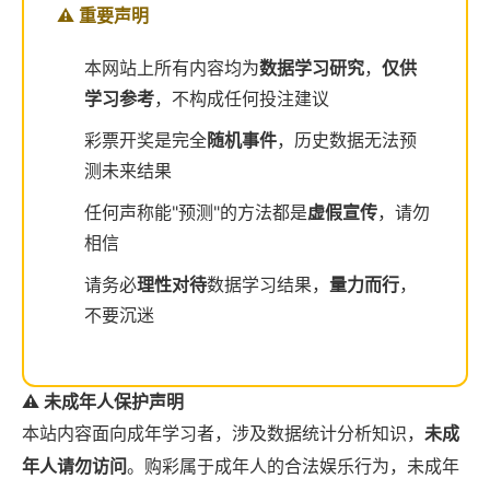
⚠️ 重要声明
本网站上所有内容均为
数据学习研究
，
仅供
学习参考
，不构成任何投注建议
彩票开奖是完全
随机事件
，历史数据无法预
测未来结果
任何声称能"预测"的方法都是
虚假宣传
，请勿
相信
请务必
理性对待
数据学习结果，
量力而行
，
不要沉迷
⚠️ 未成年人保护声明
本站内容面向成年学习者，涉及数据统计分析知识，
未成
年人请勿访问
。购彩属于成年人的合法娱乐行为，未成年