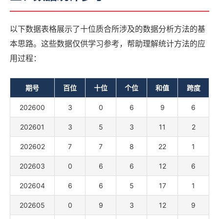
以下数据表格展示了十位质合所涉及的数据分析方法的基
本思路。这些数据仅供学习参考，帮助理解统计方法的应
用过程：
期号
百位
十位
个位
和值
跨度
202600
3
0
6
9
6
202601
3
5
3
11
2
202602
7
7
8
22
1
202603
0
6
6
12
6
202604
6
6
5
17
1
202605
0
9
3
12
9