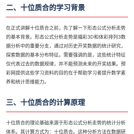
二、十位质合的学习背景
在正式讲解十位质合之前，先了解一下形态公式分析走势
的基本背景。形态公式分析走势是福彩3D和体彩排列3数
据分析中的重要分支，通过对历史开奖数据的统计研究，
探索数据的基本分布特征。需要强调的是，这些统计特征
仅代表过去的数据规律，并不能预测未来的开奖结果。预
彩网提供这些学习资料的目的在于帮助学习者提升数学素
养和统计思维能力。
三、十位质合的计算原理
十位质合的理论基础来源于形态公式分析走势的统计分析
体系。其计算方式为：十位质合。这种分析方法在数据研