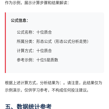
作为示例，展示计算步骤和结果解读：
公式信息：
公式名称：十位质合
所属分类：形态公式（形态公式分析走势）
计算方式：十位质合
参考示例：十位5是质数
根据上述计算方式，分析结果为：
。请注意，此结果仅为
示例演示，仅供学习参考，不构成任何投注建议。
五、数据统计参考