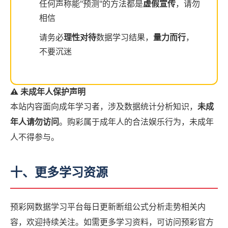
任何声称能"预测"的方法都是
虚假宣传
，请勿
相信
请务必
理性对待
数据学习结果，
量力而行
，
不要沉迷
⚠️ 未成年人保护声明
本站内容面向成年学习者，涉及数据统计分析知识，
未成
年人请勿访问
。购彩属于成年人的合法娱乐行为，未成年
人不得参与。
十、更多学习资源
预彩网数据学习平台每日更新断组公式分析走势相关内
容，欢迎持续关注。如需更多学习资料，可访问预彩官方