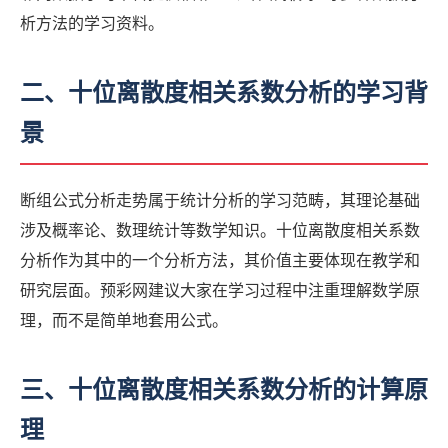
析方法的学习资料。
二、十位离散度相关系数分析的学习背
景
断组公式分析走势属于统计分析的学习范畴，其理论基础
涉及概率论、数理统计等数学知识。十位离散度相关系数
分析作为其中的一个分析方法，其价值主要体现在教学和
研究层面。预彩网建议大家在学习过程中注重理解数学原
理，而不是简单地套用公式。
三、十位离散度相关系数分析的计算原
理