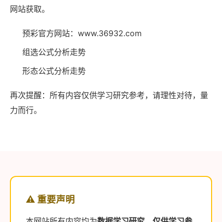
网站获取。
预彩官方网站：www.36932.com
组选公式分析走势
形态公式分析走势
再次提醒：所有内容仅供学习研究参考，请理性对待，量
力而行。
⚠️ 重要声明
本网站所有内容均为
数据学习研究
，
仅供学习参