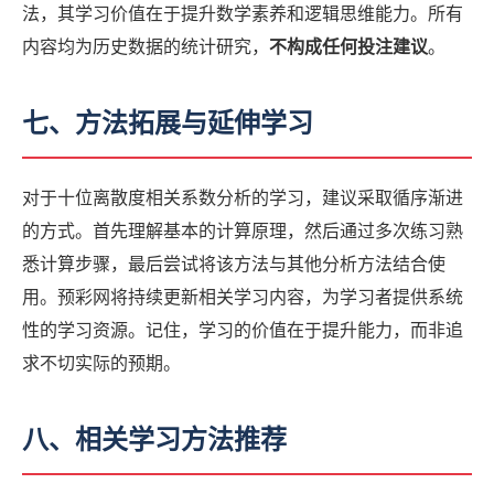
法，其学习价值在于提升数学素养和逻辑思维能力。所有
内容均为历史数据的统计研究，
不构成任何投注建议
。
七、方法拓展与延伸学习
对于十位离散度相关系数分析的学习，建议采取循序渐进
的方式。首先理解基本的计算原理，然后通过多次练习熟
悉计算步骤，最后尝试将该方法与其他分析方法结合使
用。预彩网将持续更新相关学习内容，为学习者提供系统
性的学习资源。记住，学习的价值在于提升能力，而非追
求不切实际的预期。
八、相关学习方法推荐