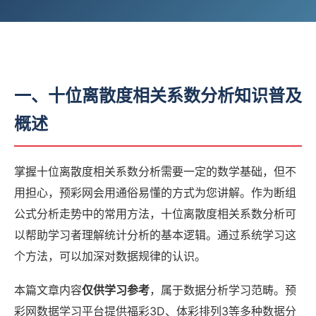
一、十位离散度相关系数分析知识普及
概述
掌握十位离散度相关系数分析需要一定的数学基础，但不
用担心，预彩网会用通俗易懂的方式为您讲解。作为断组
公式分析走势中的常用方法，十位离散度相关系数分析可
以帮助学习者理解统计分析的基本逻辑。通过系统学习这
个方法，可以加深对数据规律的认识。
本篇文章内容
仅供学习参考
，属于数据分析学习范畴。预
彩网数据学习平台提供福彩3D、体彩排列3等多种数据分