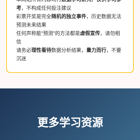
考
，不构成任何投注建议
彩票开奖是完全
随机的独立事件
，历史数据无法
预测未来结果
任何声称能"预测"的方法都是
虚假宣传
，请勿相
信
请务必
理性看待
数据分析结果，
量力而行
，不要
沉迷
更多学习资源