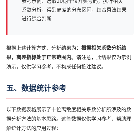
参考示例：选取20期十位开奖号码，执行相关
系数分析，得到离差的分布区间，结合乘法结果
进行综合判断
根据上述计算方式，分析结果为：
根据相关系数分析结
果，离差指标处于正常范围内
。请注意，此结果仅为示例
演示，仅供学习参考，不构成任何投注建议。
五、数据统计参考
以下数据表格展示了十位离散度相关系数分析所涉及的数
据分析方法的基本思路。这些数据仅供学习参考，帮助理
解统计方法的应用过程：