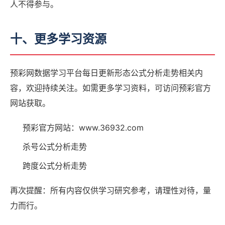
人不得参与。
十、更多学习资源
预彩网数据学习平台每日更新形态公式分析走势相关内
容，欢迎持续关注。如需更多学习资料，可访问预彩官方
网站获取。
预彩官方网站：www.36932.com
杀号公式分析走势
跨度公式分析走势
再次提醒：所有内容仅供学习研究参考，请理性对待，量
力而行。