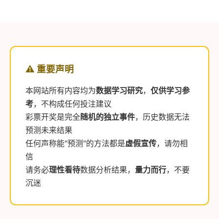
⚠️ 重要声明
本网站所有内容均为
数据学习研究
，
仅供学习参
考
，不构成任何投注建议
彩票开奖是完全
随机的独立事件
，历史数据无法
预测未来结果
任何声称能"预测"的方法都是
虚假宣传
，请勿相
信
请务必
理性看待
数据分析结果，
量力而行
，不要
沉迷