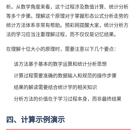
析。从数学角度来看，这个过程涉及数值计算、统计分析
等多个步骤。理解这个原理对于掌握形态公式分析走势的
统计方法体系非常有帮助。预彩网提醒大家，统计分析方
法的学习应当注重理解过程，而不仅仅是记忆结果。
在理解十位大小的原理时，需要注意以下几个要点：
该方法基于基本的数学运算和统计分析思想
计算过程需要准确的数据输入和规范的操作步骤
结果的解读需要结合统计学的相关知识
分析方法的价值在于学习过程本身，而非最终结果
四、计算示例演示