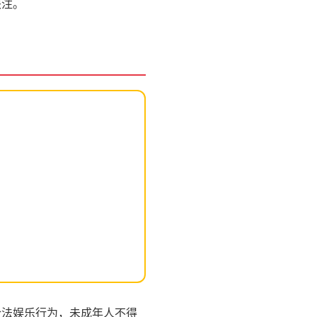
关注。
合法娱乐行为，未成年人不得