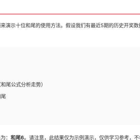
例来演示十位和尾的使用方法。假设我们有最近5期的历史开奖数
（和尾公式分析走势）
和尾
果为：
和尾6
。请注意，此结果仅为示例演示，仅供学习参考，不