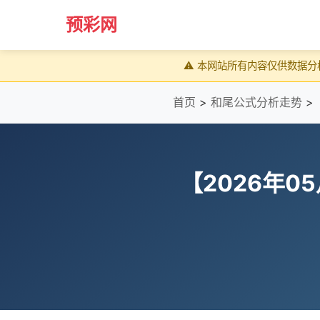
预彩网
⚠️ 本网站所有内容仅供数据
首页
>
和尾公式分析走势
>
【2026年