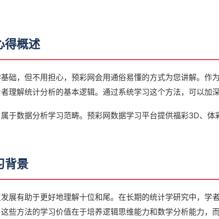
心得概述
学基础，但不用担心，预彩网会用通俗易懂的方式为您讲解。作
习者理解统计分析的基本逻辑。通过系统学习这个方法，可以加
，属于数据分析学习范畴。预彩网数据学习平台提供福彩3D、体
习背景
史发展有助于更好地理解十位和尾。在长期的统计学研究中，学
。这些方法的学习价值在于培养逻辑思维能力和数学分析能力，