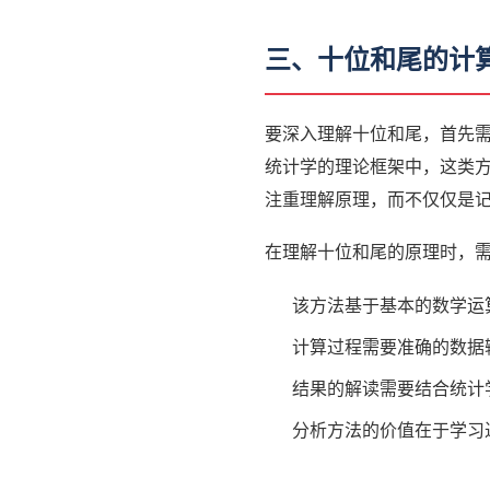
三、十位和尾的计
要深入理解十位和尾，首先
统计学的理论框架中，这类
注重理解原理，而不仅仅是
在理解十位和尾的原理时，
该方法基于基本的数学运
计算过程需要准确的数据
结果的解读需要结合统计
分析方法的价值在于学习