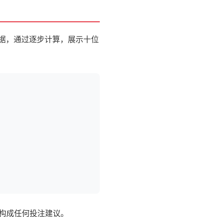
据，通过逐步计算，展示十位
构成任何投注建议。