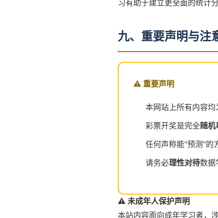
习有助于建立更全面的统计
九、重要声明与注
⚠️ 重要声明
本网站上所有内容均
彩票开奖是完全
随机
任何声称能"预测"的
请务必
理性对待
数据
⚠️ 未成年人保护声明
本站内容面向成年学习者，