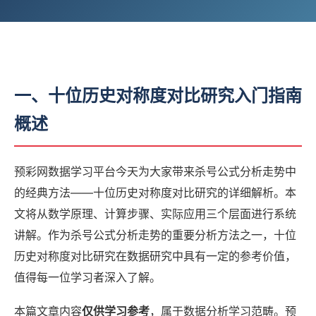
一、十位历史对称度对比研究入门指南
概述
预彩网数据学习平台今天为大家带来杀号公式分析走势中
的经典方法——十位历史对称度对比研究的详细解析。本
文将从数学原理、计算步骤、实际应用三个层面进行系统
讲解。作为杀号公式分析走势的重要分析方法之一，十位
历史对称度对比研究在数据研究中具有一定的参考价值，
值得每一位学习者深入了解。
本篇文章内容
仅供学习参考
，属于数据分析学习范畴。预