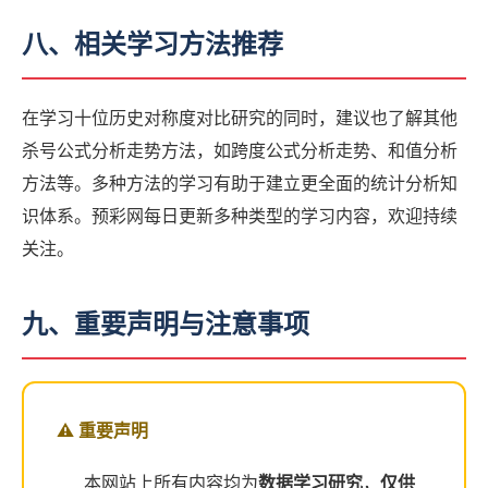
八、相关学习方法推荐
在学习十位历史对称度对比研究的同时，建议也了解其他
杀号公式分析走势方法，如跨度公式分析走势、和值分析
方法等。多种方法的学习有助于建立更全面的统计分析知
识体系。预彩网每日更新多种类型的学习内容，欢迎持续
关注。
九、重要声明与注意事项
⚠️ 重要声明
本网站上所有内容均为
数据学习研究
，
仅供