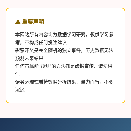
⚠️ 重要声明
本网站所有内容均为
数据学习研究
，
仅供学习参
考
，不构成任何投注建议
彩票开奖是完全
随机的独立事件
，历史数据无法
预测未来结果
任何声称能"预测"的方法都是
虚假宣传
，请勿相
信
请务必
理性看待
数据分析结果，
量力而行
，不要
沉迷