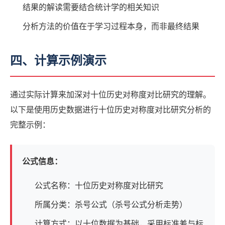
结果的解读需要结合统计学的相关知识
分析方法的价值在于学习过程本身，而非最终结果
四、计算示例演示
通过实际计算来加深对十位历史对称度对比研究的理解。
以下是使用历史数据进行十位历史对称度对比研究分析的
完整示例：
公式信息：
公式名称：十位历史对称度对比研究
所属分类：杀号公式（杀号公式分析走势）
计算方式：以十位数据为基础，采用标准差与标