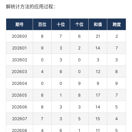
解统计方法的应用过程：
期号
百位
十位
个位
和值
跨度
202600
8
7
6
21
2
202601
9
3
2
14
7
202602
0
3
0
3
3
202603
4
8
0
12
8
202604
0
0
9
9
9
202605
8
1
8
17
7
202606
8
3
3
14
5
202607
7
3
5
15
4
202608
4
6
1
11
5