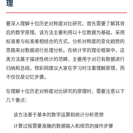
理
要深入理解十位历史对称度对比研究，首先需要了解其背
后的数学原理。该方法主要利用以十位数据为基础，采用
标准差与标准差相结合的方式，分析对称度的变化趋势的
思路来对数据进行处理分析。在统计学的理论框架中，这
类方法属于描述性统计的范畴，主要用于对已有数据进行
归纳和总结。预彩网建议大家在学习时注重理解原理，而
不仅仅是记忆步骤。
在理解十位历史对称度对比研究的原理时，需要注意以下
几个要点：
该方法基于基本的数学运算和统计分析思想
计算过程需要准确的数据输入和规范的操作步骤